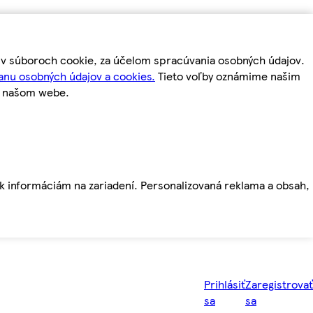
m v súboroch cookie, za účelom spracúvania osobných údajov.
anu osobných údajov a cookies.
Tieto voľby oznámime našim
a našom webe.
ť k informáciám na zariadení. Personalizovaná reklama a obsah,
Prihlásiť
Zaregistrovať
sa
sa