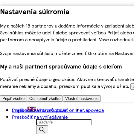
Nastavenia súkromia
My a našich 18 partnerov ukladáme informácie v zariadení ale
Svoj súhlas môžete udeliť alebo spravovať voľbou Prijať aleb
partnerom a neovplyvnia údaje o prehliadaní. Vaše rozhodnu
Svoje nastavenia súhlasu môžete zmeniť kliknutím na Nastaven
My a naši partneri spracúvame údaje s cieľom
Používať presné údaje o geolokácii. Aktívne skenovať charakter
meranie reklamy a obsahu, prieskum publika a vývoj služieb.
Prijať všetko
Odmietnuť všetko
Vlastné nastavenie
Preskočiť na hlavný obsah
English
Ako nakupovať online
Nápoveda
Preskočiť na vyhľadávanie