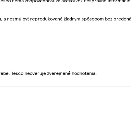
, Tesco nemá zodpovednosť za akékoľvek nesprávne informácie
bu, a nesmú byť reprodukované žiadnym spôsobom bez predch
webe. Tesco neoveruje zverejnené hodnotenia.