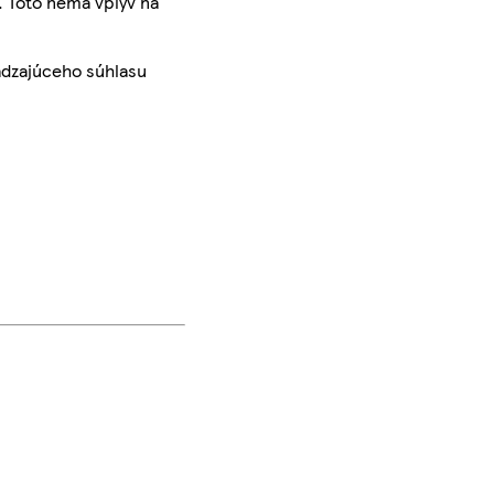
. Toto nemá vplyv na
ádzajúceho súhlasu