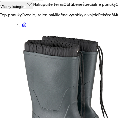
Nakupujte teraz
Obľúbené
Špeciálne ponuky
O
Všetky kategórie
Top ponuky
Ovocie, zelenina
Mliečne výrobky a vajcia
Pekáreň
Mä