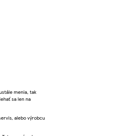
ustále menia, tak
iehať sa len na
servis, alebo výrobcu