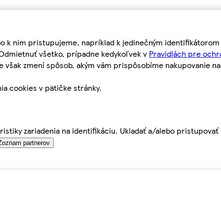
bo k nim pristupujeme, napríklad k jedinečným identifikátoro
o Odmietnuť všetko, prípadne kedykoľvek v
Pravidlách pre ochr
tie však zmení spôsob, akým vám prispôsobíme nakupovanie n
ia cookies v pätičke stránky.
istiky zariadenia na identifikáciu. Ukladať a/alebo pristupova
Zoznam partnerov