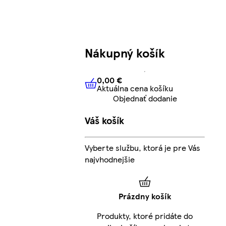
Nákupný košík
0,00 €
Aktuálna cena košíku
0,00 €
Aktuálna cena košíku
Objednať dodanie
Váš košík
Vyberte službu, ktorá je pre Vás
najvhodnejšie
Prázdny košík
Produkty, ktoré pridáte do