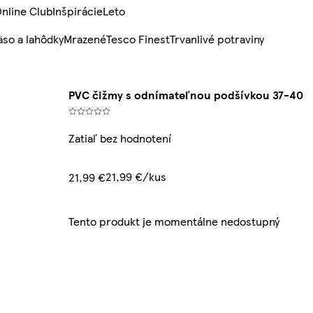
nline Club
Inšpirácie
Leto
so a lahôdky
Mrazené
Tesco Finest
Trvanlivé potraviny
PVC čižmy s odnímateľnou podšívkou 37-40
Zatiaľ bez hodnotení
21,99 €/kus
21,99 €
Tento produkt je momentálne nedostupný