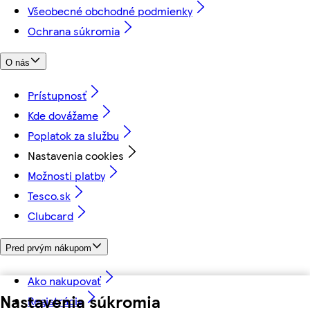
Všeobecné obchodné podmienky
Ochrana súkromia
O nás
Prístupnosť
Kde dovážame
Poplatok za službu
Nastavenia cookies
Možnosti platby
Tesco.sk
Clubcard
Pred prvým nákupom
Ako nakupovať
Nastavenia súkromia
Registrácia