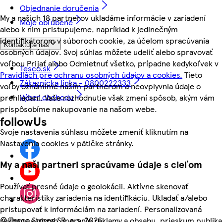
Objednanie doručenia
My a našich 18 partnerov ukladáme informácie v zariadení
Moje obľúbené
alebo k nim pristupujeme, napríklad k jedinečným
identifikátorom v súboroch cookie, za účelom spracúvania
Kontaktujte nás
osobných údajov. Svoj súhlas môžete udeliť alebo spravovať
voľbou Prijať alebo Odmietnuť všetko, prípadne kedykoľvek v
Tesco.sk
Pravidlách pre ochranu osobných údajov a cookies.
Tieto
Zákaznícka linka - 0800222333
voľby oznámime našim partnerom a neovplyvnia údaje o
Výber obchodu
prehliadaní. Vaše rozhodnutie však zmení spôsob, akým vám
prispôsobíme nakupovanie na našom webe.
followUs
Svoje nastavenia súhlasu môžete zmeniť kliknutím na
Nastavenia cookies v pätičke stránky.
My a naši partneri spracúvame údaje s cieľom
Používať presné údaje o geolokácii. Aktívne skenovať
charakteristiky zariadenia na identifikáciu. Ukladať a/alebo
pristupovať k informáciám na zariadení. Personalizovaná
©
Tesco Stores SR, a.s. 2026
reklama a obsah, meranie reklamy a obsahu, prieskum publika