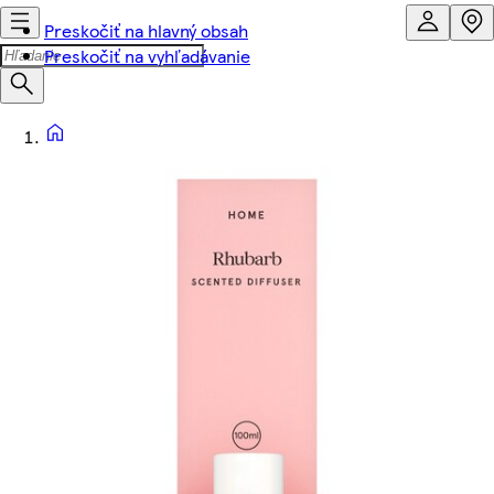
Preskočiť na hlavný obsah
Preskočiť na vyhľadávanie