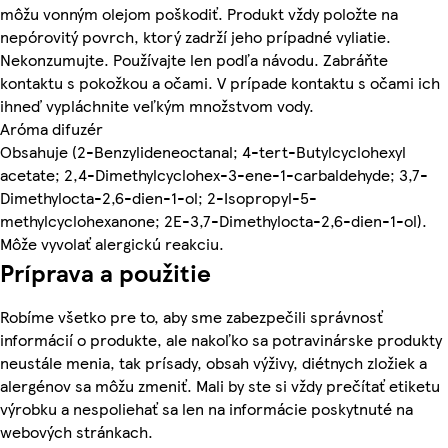
môžu vonným olejom poškodiť. Produkt vždy položte na
nepórovitý povrch, ktorý zadrží jeho prípadné vyliatie.
Nekonzumujte. Používajte len podľa návodu. Zabráňte
kontaktu s pokožkou a očami. V prípade kontaktu s očami ich
ihneď vypláchnite veľkým množstvom vody.
Aróma difuzér
Obsahuje (2-Benzylideneoctanal; 4-tert-Butylcyclohexyl
acetate; 2,4-Dimethylcyclohex-3-ene-1-carbaldehyde; 3,7-
Dimethylocta-2,6-dien-1-ol; 2-Isopropyl-5-
methylcyclohexanone; 2E-3,7-Dimethylocta-2,6-dien-1-ol).
Môže vyvolať alergickú reakciu.
Príprava a použitie
Robíme všetko pre to, aby sme zabezpečili správnosť
informácií o produkte, ale nakoľko sa potravinárske produkty
neustále menia, tak prísady, obsah výživy, diétnych zložiek a
alergénov sa môžu zmeniť. Mali by ste si vždy prečítať etiketu
výrobku a nespoliehať sa len na informácie poskytnuté na
webových stránkach.