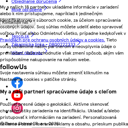
Objednanie doručenia
My a našich 18 partnerov ukladáme informácie v zariadení
Moje obľúbené
alebo k nim pristupujeme, napríklad k jedinečným
identifikátorom v súboroch cookie, za účelom spracúvania
Kontaktujte nás
osobných údajov. Svoj súhlas môžete udeliť alebo spravovať
voľbou Prijať alebo Odmietnuť všetko, prípadne kedykoľvek v
Tesco.sk
Pravidlách pre ochranu osobných údajov a cookies.
Tieto
Zákaznícka linka - 0800222333
voľby oznámime našim partnerom a neovplyvnia údaje o
Výber obchodu
prehliadaní. Vaše rozhodnutie však zmení spôsob, akým vám
prispôsobíme nakupovanie na našom webe.
followUs
Svoje nastavenia súhlasu môžete zmeniť kliknutím na
Nastavenia cookies v pätičke stránky.
My a naši partneri spracúvame údaje s cieľom
Používať presné údaje o geolokácii. Aktívne skenovať
charakteristiky zariadenia na identifikáciu. Ukladať a/alebo
pristupovať k informáciám na zariadení. Personalizovaná
©
Tesco Stores SR, a.s. 2026
reklama a obsah, meranie reklamy a obsahu, prieskum publika