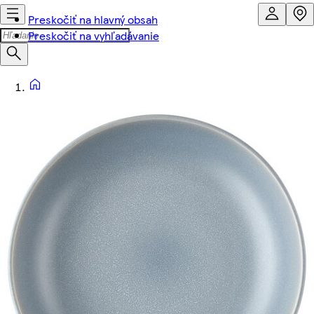
Preskočiť na hlavný obsah
Preskočiť na vyhľadávanie