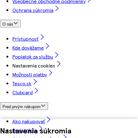
Všeobecné obchodné podmienky
Ochrana súkromia
O nás
Prístupnosť
Kde dovážame
Poplatok za službu
Nastavenia cookies
Možnosti platby
Tesco.sk
Clubcard
Pred prvým nákupom
Ako nakupovať
Nastavenia súkromia
Registrácia