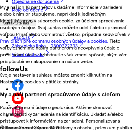
Objednanie doručenia
My a našich 18 partnerov ukladáme informácie v zariadení
Moje obľúbené
alebo k nim pristupujeme, napríklad k jedinečným
identifikátorom v súboroch cookie, za účelom spracúvania
Kontaktujte nás
osobných údajov. Svoj súhlas môžete udeliť alebo spravovať
voľbou Prijať alebo Odmietnuť všetko, prípadne kedykoľvek v
Tesco.sk
Pravidlách pre ochranu osobných údajov a cookies.
Tieto
Zákaznícka linka - 0800222333
voľby oznámime našim partnerom a neovplyvnia údaje o
Výber obchodu
prehliadaní. Vaše rozhodnutie však zmení spôsob, akým vám
prispôsobíme nakupovanie na našom webe.
followUs
Svoje nastavenia súhlasu môžete zmeniť kliknutím na
Nastavenia cookies v pätičke stránky.
My a naši partneri spracúvame údaje s cieľom
Používať presné údaje o geolokácii. Aktívne skenovať
charakteristiky zariadenia na identifikáciu. Ukladať a/alebo
pristupovať k informáciám na zariadení. Personalizovaná
©
Tesco Stores SR, a.s. 2026
reklama a obsah, meranie reklamy a obsahu, prieskum publika