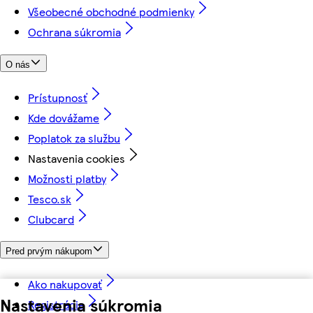
Všeobecné obchodné podmienky
Ochrana súkromia
O nás
Prístupnosť
Kde dovážame
Poplatok za službu
Nastavenia cookies
Možnosti platby
Tesco.sk
Clubcard
Pred prvým nákupom
Ako nakupovať
Nastavenia súkromia
Registrácia