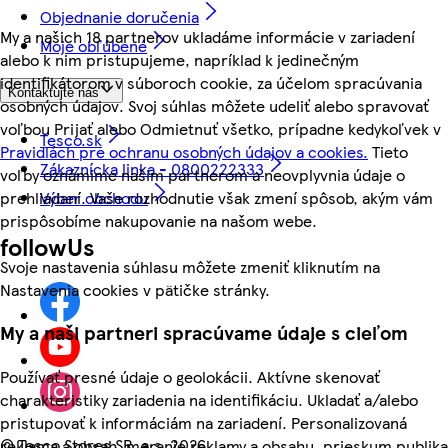
Objednanie doručenia
My a našich 18 partnerov ukladáme informácie v zariadení
Moje obľúbené
alebo k nim pristupujeme, napríklad k jedinečným
identifikátorom v súboroch cookie, za účelom spracúvania
Kontaktujte nás
osobných údajov. Svoj súhlas môžete udeliť alebo spravovať
voľbou Prijať alebo Odmietnuť všetko, prípadne kedykoľvek v
Tesco.sk
Pravidlách pre ochranu osobných údajov a cookies.
Tieto
Zákaznícka linka - 0800222333
voľby oznámime našim partnerom a neovplyvnia údaje o
prehliadaní. Vaše rozhodnutie však zmení spôsob, akým vám
Výber obchodu
prispôsobíme nakupovanie na našom webe.
followUs
Svoje nastavenia súhlasu môžete zmeniť kliknutím na
Nastavenia cookies v pätičke stránky.
My a naši partneri spracúvame údaje s cieľom
Používať presné údaje o geolokácii. Aktívne skenovať
charakteristiky zariadenia na identifikáciu. Ukladať a/alebo
pristupovať k informáciám na zariadení. Personalizovaná
©
Tesco Stores SR, a.s. 2026
reklama a obsah, meranie reklamy a obsahu, prieskum publika