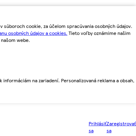
m v súboroch cookie, za účelom spracúvania osobných údajov.
anu osobných údajov a cookies.
Tieto voľby oznámime našim
a našom webe.
ť k informáciám na zariadení. Personalizovaná reklama a obsah,
Prihlásiť
Zaregistrovať
sa
sa