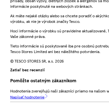
prísady, obsah výživy, diétnych zložiek a alergénov sa mô
informácie poskytnuté na webových stránkach.
Ak máte nejaké otázky alebo sa chcete poradiť o akýchko
výrobku, ak nie je výrobok značky Tesco.
Hoci informácie o výrobku sú pravidelne aktualizované
Vaše zákonné práva.
Tieto informácie sú poskytované iba pre osobnú potre
Tesco Stores Limited ani bez náležitého potvrdenia.
© TESCO STORES SR, a.s. 2026
Zatiaľ bez recenzií
Pomôžte ostatným zákazníkom
Hodnotenia zverejňujú naši zákazníci priamo na našom 
Napísať hodnotenie