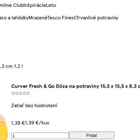
nline Club
Inšpirácie
Leto
so a lahôdky
Mrazené
Tesco Finest
Trvanlivé potraviny
,3 cm 1,2 l
Curver Fresh & Go Dóza na potraviny 15,5 x 15,5 x 8,3 c
Zatiaľ bez hodnotení
1,39 €/kus
1,39 €
Pridať