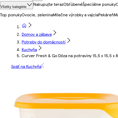
Nakupujte teraz
Obľúbené
Špeciálne ponuky
O
Všetky kategórie
Top ponuky
Ovocie, zelenina
Mliečne výrobky a vajcia
Pekáreň
Mä
Domov a zábava
Potreby do domácnosti
Kuchyňa
Curver Fresh & Go Dóza na potraviny 15,5 x 15,5 x 8
Späť na Kuchyňa