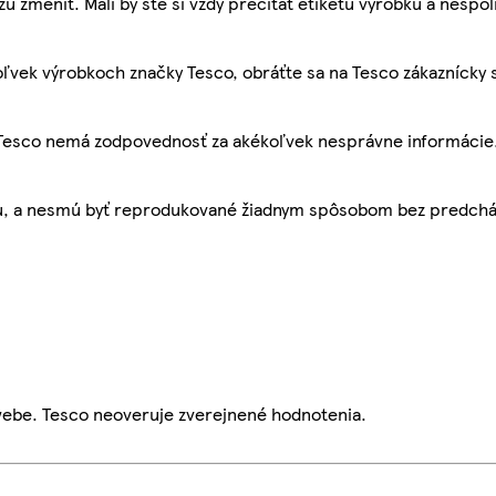
žu zmeniť. Mali by ste si vždy prečítať etiketu výrobku a nespol
ľvek výrobkoch značky Tesco, obráťte sa na Tesco zákaznícky 
, Tesco nemá zodpovednosť za akékoľvek nesprávne informácie
bu, a nesmú byť reprodukované žiadnym spôsobom bez predch
webe. Tesco neoveruje zverejnené hodnotenia.