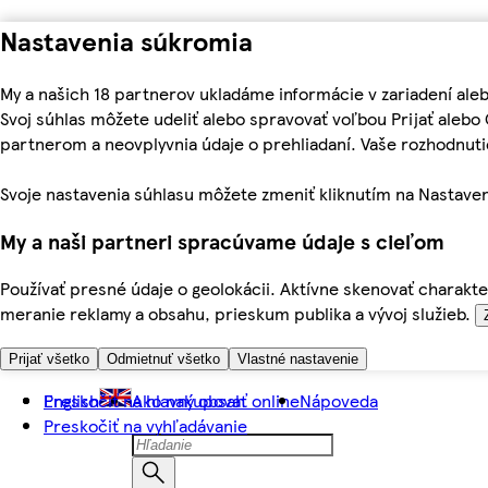
Nastavenia súkromia
My a našich 18 partnerov ukladáme informácie v zariadení ale
Svoj súhlas môžete udeliť alebo spravovať voľbou Prijať aleb
partnerom a neovplyvnia údaje o prehliadaní. Vaše rozhodnu
Svoje nastavenia súhlasu môžete zmeniť kliknutím na Nastaven
My a naši partneri spracúvame údaje s cieľom
Používať presné údaje o geolokácii. Aktívne skenovať charakter
meranie reklamy a obsahu, prieskum publika a vývoj služieb.
Prijať všetko
Odmietnuť všetko
Vlastné nastavenie
Preskočiť na hlavný obsah
English
Ako nakupovať online
Nápoveda
Preskočiť na vyhľadávanie