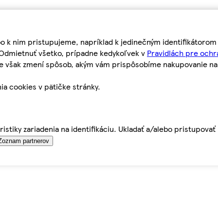
bo k nim pristupujeme, napríklad k jedinečným identifikátoro
o Odmietnuť všetko, prípadne kedykoľvek v
Pravidlách pre ochr
tie však zmení spôsob, akým vám prispôsobíme nakupovanie n
ia cookies v pätičke stránky.
istiky zariadenia na identifikáciu. Ukladať a/alebo pristupova
Zoznam partnerov