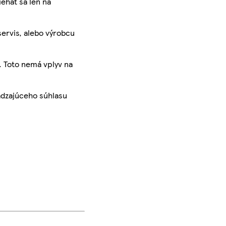
iehať sa len na
servis, alebo výrobcu
. Toto nemá vplyv na
ádzajúceho súhlasu