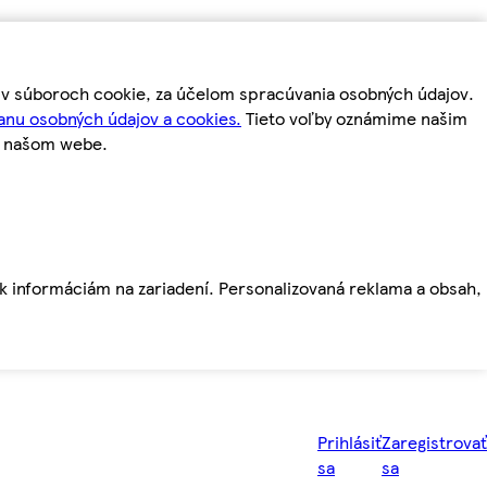
m v súboroch cookie, za účelom spracúvania osobných údajov.
anu osobných údajov a cookies.
Tieto voľby oznámime našim
a našom webe.
ť k informáciám na zariadení. Personalizovaná reklama a obsah,
Prihlásiť
Zaregistrovať
sa
sa