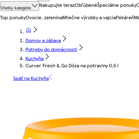
Nakupujte teraz
Obľúbené
Špeciálne ponuky
O
Všetky kategórie
Top ponuky
Ovocie, zelenina
Mliečne výrobky a vajcia
Pekáreň
Mä
Domov a zábava
Potreby do domácnosti
Kuchyňa
Curver Fresh & Go Dóza na potraviny 0,5 l
Späť na Kuchyňa