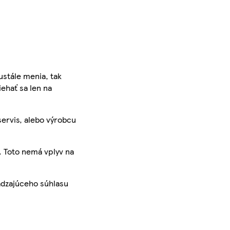
ustále menia, tak
iehať sa len na
servis, alebo výrobcu
. Toto nemá vplyv na
ádzajúceho súhlasu