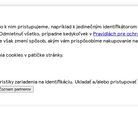
bo k nim pristupujeme, napríklad k jedinečným identifikátoro
o Odmietnuť všetko, prípadne kedykoľvek v
Pravidlách pre ochr
tie však zmení spôsob, akým vám prispôsobíme nakupovanie n
ia cookies v pätičke stránky.
istiky zariadenia na identifikáciu. Ukladať a/alebo pristupova
Zoznam partnerov