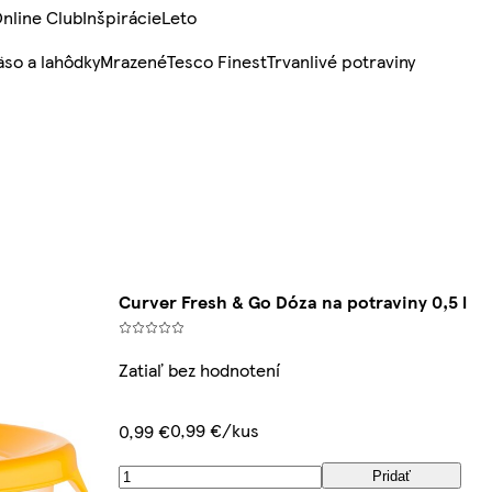
nline Club
Inšpirácie
Leto
so a lahôdky
Mrazené
Tesco Finest
Trvanlivé potraviny
Curver Fresh & Go Dóza na potraviny 0,5 l
Zatiaľ bez hodnotení
0,99 €/kus
0,99 €
Pridať