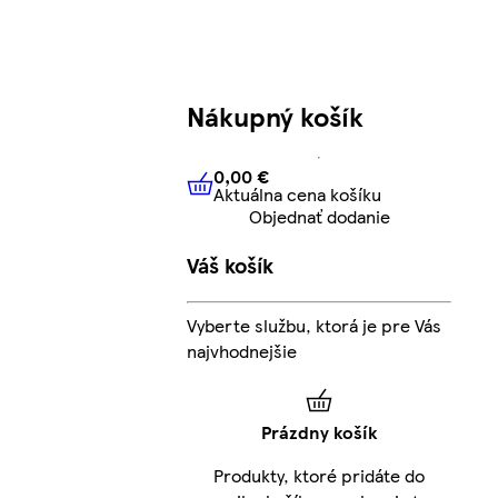
Nákupný košík
0,00 €
Aktuálna cena košíku
0,00 €
Aktuálna cena košíku
Objednať dodanie
Váš košík
Vyberte službu, ktorá je pre Vás
najvhodnejšie
Prázdny košík
Produkty, ktoré pridáte do