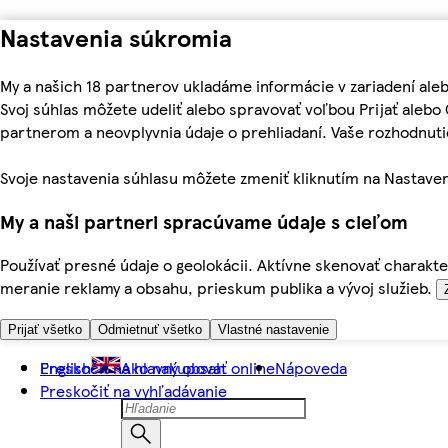
Nastavenia súkromia
My a našich 18 partnerov ukladáme informácie v zariadení ale
Svoj súhlas môžete udeliť alebo spravovať voľbou Prijať aleb
partnerom a neovplyvnia údaje o prehliadaní. Vaše rozhodnu
Svoje nastavenia súhlasu môžete zmeniť kliknutím na Nastaven
My a naši partneri spracúvame údaje s cieľom
Používať presné údaje o geolokácii. Aktívne skenovať charakter
meranie reklamy a obsahu, prieskum publika a vývoj služieb.
Prijať všetko
Odmietnuť všetko
Vlastné nastavenie
Preskočiť na hlavný obsah
English
Ako nakupovať online
Nápoveda
Preskočiť na vyhľadávanie