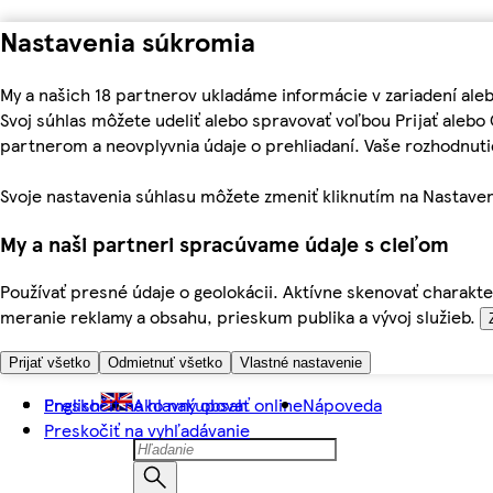
Nastavenia súkromia
My a našich 18 partnerov ukladáme informácie v zariadení ale
Svoj súhlas môžete udeliť alebo spravovať voľbou Prijať aleb
partnerom a neovplyvnia údaje o prehliadaní. Vaše rozhodnu
Svoje nastavenia súhlasu môžete zmeniť kliknutím na Nastaven
My a naši partneri spracúvame údaje s cieľom
Používať presné údaje o geolokácii. Aktívne skenovať charakter
meranie reklamy a obsahu, prieskum publika a vývoj služieb.
Prijať všetko
Odmietnuť všetko
Vlastné nastavenie
Preskočiť na hlavný obsah
English
Ako nakupovať online
Nápoveda
Preskočiť na vyhľadávanie