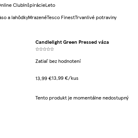
nline Club
Inšpirácie
Leto
so a lahôdky
Mrazené
Tesco Finest
Trvanlivé potraviny
Candlelight Green Pressed váza
Zatiaľ bez hodnotení
13,99 €/kus
13,99 €
Tento produkt je momentálne nedostupný