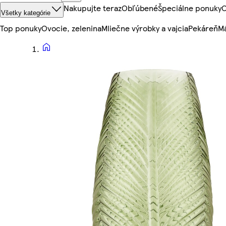
Nakupujte teraz
Obľúbené
Špeciálne ponuky
O
Všetky kategórie
Top ponuky
Ovocie, zelenina
Mliečne výrobky a vajcia
Pekáreň
Mä