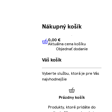
Nákupný košík
0,00 €
Aktuálna cena košíku
0,00 €
Aktuálna cena košíku
Objednať dodanie
Váš košík
Vyberte službu, ktorá je pre Vás
najvhodnejšie
Prázdny košík
Produkty, ktoré pridáte do