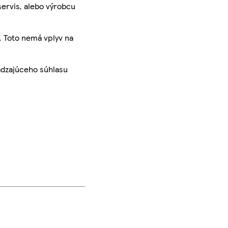
servis, alebo výrobcu
. Toto nemá vplyv na
ádzajúceho súhlasu