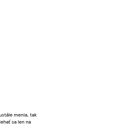
ustále menia, tak
iehať sa len na