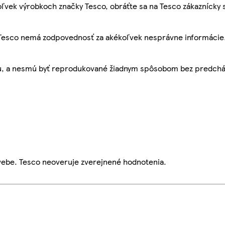
ľvek výrobkoch značky Tesco, obráťte sa na Tesco zákaznícky 
, Tesco nemá zodpovednosť za akékoľvek nesprávne informácie
bu, a nesmú byť reprodukované žiadnym spôsobom bez predch
webe. Tesco neoveruje zverejnené hodnotenia.