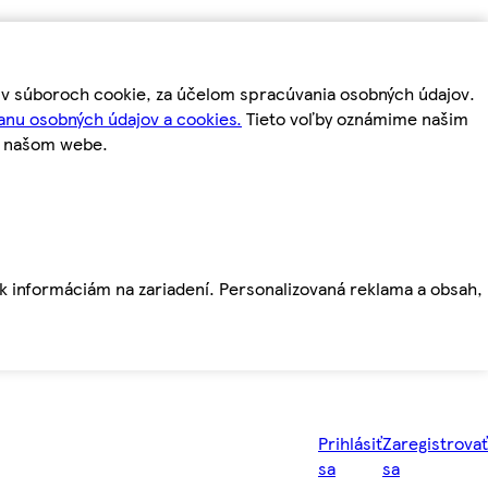
m v súboroch cookie, za účelom spracúvania osobných údajov.
anu osobných údajov a cookies.
Tieto voľby oznámime našim
a našom webe.
ť k informáciám na zariadení. Personalizovaná reklama a obsah,
Prihlásiť
Zaregistrovať
sa
sa