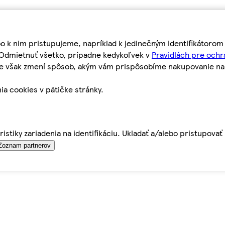
bo k nim pristupujeme, napríklad k jedinečným identifikátoro
o Odmietnuť všetko, prípadne kedykoľvek v
Pravidlách pre ochr
tie však zmení spôsob, akým vám prispôsobíme nakupovanie n
ia cookies v pätičke stránky.
istiky zariadenia na identifikáciu. Ukladať a/alebo pristupova
Zoznam partnerov