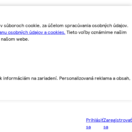
m v súboroch cookie, za účelom spracúvania osobných údajov.
anu osobných údajov a cookies.
Tieto voľby oznámime našim
a našom webe.
ť k informáciám na zariadení. Personalizovaná reklama a obsah,
Prihlásiť
Zaregistrovať
sa
sa