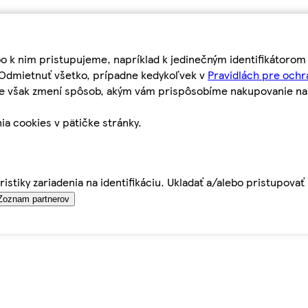
bo k nim pristupujeme, napríklad k jedinečným identifikátoro
o Odmietnuť všetko, prípadne kedykoľvek v
Pravidlách pre ochr
tie však zmení spôsob, akým vám prispôsobíme nakupovanie n
ia cookies v pätičke stránky.
istiky zariadenia na identifikáciu. Ukladať a/alebo pristupova
Zoznam partnerov