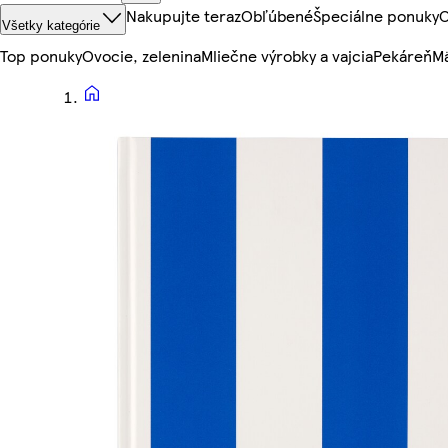
Nakupujte teraz
Obľúbené
Špeciálne ponuky
O
Všetky kategórie
Top ponuky
Ovocie, zelenina
Mliečne výrobky a vajcia
Pekáreň
Mä