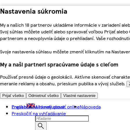
Nastavenia súkromia
My a našich 18 partnerov ukladáme informácie v zariadení ale
Svoj súhlas môžete udeliť alebo spravovať voľbou Prijať aleb
partnerom a neovplyvnia údaje o prehliadaní. Vaše rozhodnu
Svoje nastavenia súhlasu môžete zmeniť kliknutím na Nastaven
My a naši partneri spracúvame údaje s cieľom
Používať presné údaje o geolokácii. Aktívne skenovať charakter
meranie reklamy a obsahu, prieskum publika a vývoj služieb.
Prijať všetko
Odmietnuť všetko
Vlastné nastavenie
Preskočiť na hlavný obsah
English
Ako nakupovať online
Nápoveda
Preskočiť na vyhľadávanie