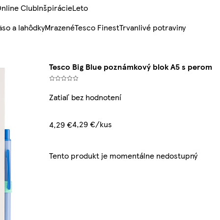
nline Club
Inšpirácie
Leto
so a lahôdky
Mrazené
Tesco Finest
Trvanlivé potraviny
Tesco Big Blue poznámkový blok A5 s perom
Zatiaľ bez hodnotení
4,29 €/kus
4,29 €
Tento produkt je momentálne nedostupný