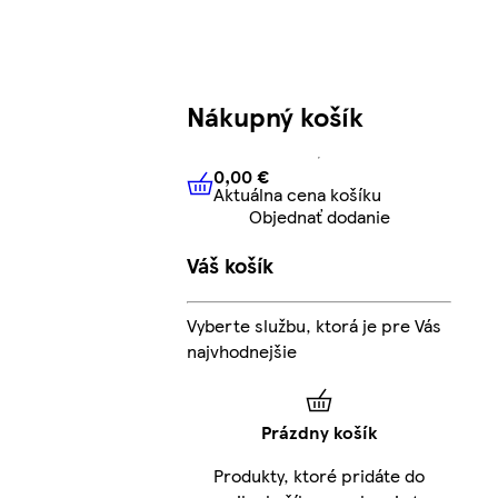
Nákupný košík
0,00 €
Aktuálna cena košíku
0,00 €
Aktuálna cena košíku
Objednať dodanie
Váš košík
Vyberte službu, ktorá je pre Vás
najvhodnejšie
Prázdny košík
Produkty, ktoré pridáte do