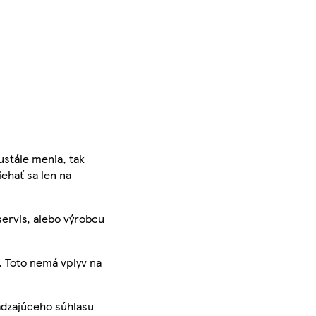
ustále menia, tak
iehať sa len na
servis, alebo výrobcu
. Toto nemá vplyv na
ádzajúceho súhlasu