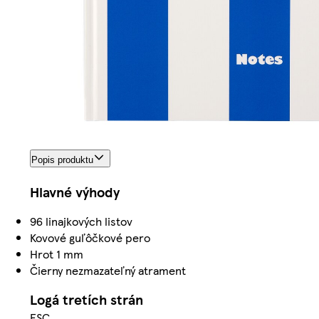
Popis produktu
Hlavné výhody
96 linajkových listov
Kovové guľôčkové pero
Hrot 1 mm
Čierny nezmazateľný atrament
Logá tretích strán
FSC