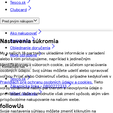
Tesco.sk
Clubcard
Pred prvým nákupom
Ako nakupovať
Nastavenia súkromia
Registrácia
Objednanie doručenia
My a našich 18 partnerov ukladáme informácie v zariadení
Moje obľúbené
alebo k nim pristupujeme, napríklad k jedinečným
identifikátorom v súboroch cookie, za účelom spracúvania
Kontaktujte nás
osobných údajov. Svoj súhlas môžete udeliť alebo spravovať
voľbou Prijať alebo Odmietnuť všetko, prípadne kedykoľvek v
Tesco.sk
Pravidlách pre ochranu osobných údajov a cookies.
Tieto
Zákaznícka linka - 0800222333
voľby oznámime našim partnerom a neovplyvnia údaje o
Výber obchodu
prehliadaní. Vaše rozhodnutie však zmení spôsob, akým vám
prispôsobíme nakupovanie na našom webe.
followUs
Svoje nastavenia súhlasu môžete zmeniť kliknutím na