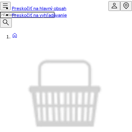
Preskočiť na hlavný obsah
Preskočiť na vyhľadávanie