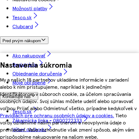
Možnosti platby
Tesco.sk
Clubcard
Pred prvým nákupom
Ako nakupovať
Nastavenia súkromia
Registrácia
Objednanie doručenia
My a našich 18 partnerov ukladáme informácie v zariadení
Moje obľúbené
alebo k nim pristupujeme, napríklad k jedinečným
identifikátorom v súboroch cookie, za účelom spracúvania
Kontaktujte nás
osobných údajov. Svoj súhlas môžete udeliť alebo spravovať
voľbou Prijať alebo Odmietnuť všetko, prípadne kedykoľvek v
Tesco.sk
Pravidlách pre ochranu osobných údajov a cookies.
Tieto
Zákaznícka linka - 0800222333
voľby oznámime našim partnerom a neovplyvnia údaje o
Výber obchodu
prehliadaní. Vaše rozhodnutie však zmení spôsob, akým vám
prispôsobíme nakupovanie na našom webe.