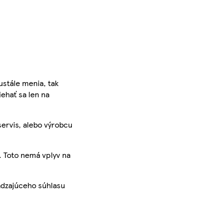
ustále menia, tak
iehať sa len na
servis, alebo výrobcu
. Toto nemá vplyv na
ádzajúceho súhlasu