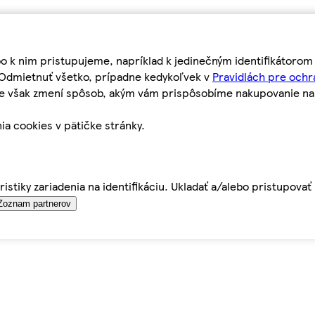
bo k nim pristupujeme, napríklad k jedinečným identifikátoro
o Odmietnuť všetko, prípadne kedykoľvek v
Pravidlách pre ochr
tie však zmení spôsob, akým vám prispôsobíme nakupovanie n
ia cookies v pätičke stránky.
istiky zariadenia na identifikáciu. Ukladať a/alebo pristupova
Zoznam partnerov