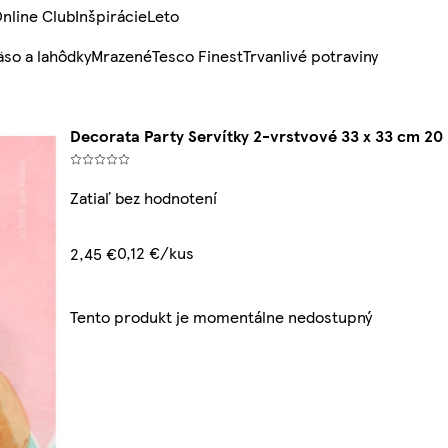
nline Club
Inšpirácie
Leto
so a lahôdky
Mrazené
Tesco Finest
Trvanlivé potraviny
Decorata Party Servítky 2-vrstvové 33 x 33 cm 20 
Zatiaľ bez hodnotení
0,12 €/kus
2,45 €
Tento produkt je momentálne nedostupný