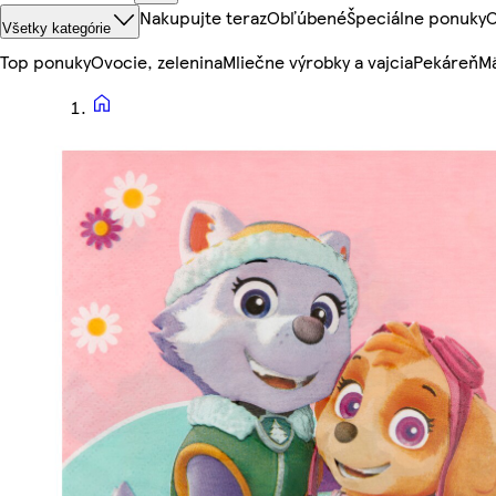
Nakupujte teraz
Obľúbené
Špeciálne ponuky
O
Všetky kategórie
Top ponuky
Ovocie, zelenina
Mliečne výrobky a vajcia
Pekáreň
Mä