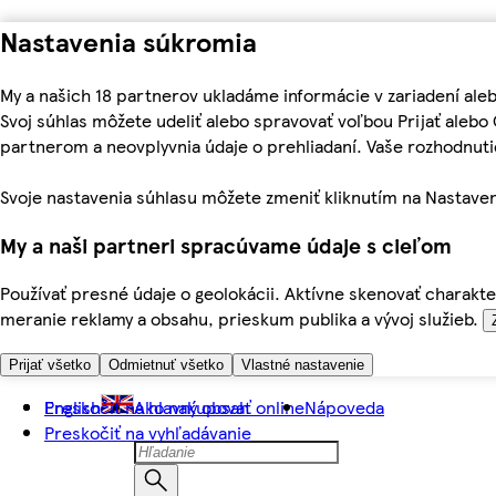
Nastavenia súkromia
My a našich 18 partnerov ukladáme informácie v zariadení ale
Svoj súhlas môžete udeliť alebo spravovať voľbou Prijať aleb
partnerom a neovplyvnia údaje o prehliadaní. Vaše rozhodnu
Svoje nastavenia súhlasu môžete zmeniť kliknutím na Nastaven
My a naši partneri spracúvame údaje s cieľom
Používať presné údaje o geolokácii. Aktívne skenovať charakter
meranie reklamy a obsahu, prieskum publika a vývoj služieb.
Prijať všetko
Odmietnuť všetko
Vlastné nastavenie
Preskočiť na hlavný obsah
English
Ako nakupovať online
Nápoveda
Preskočiť na vyhľadávanie