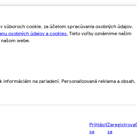
m v súboroch cookie, za účelom spracúvania osobných údajov.
anu osobných údajov a cookies.
Tieto voľby oznámime našim
a našom webe.
ť k informáciám na zariadení. Personalizovaná reklama a obsah,
Prihlásiť
Zaregistrovať
sa
sa