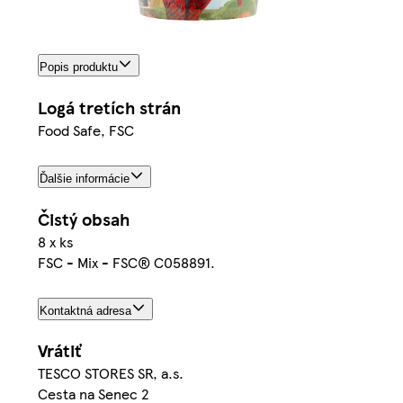
Popis produktu
Logá tretích strán
Food Safe, FSC
Ďalšie informácie
Čistý obsah
8 x ks
FSC - Mix - FSC® C058891.
Kontaktná adresa
Vrátiť
TESCO STORES SR, a.s.
Cesta na Senec 2