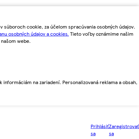
m v súboroch cookie, za účelom spracúvania osobných údajov.
anu osobných údajov a cookies.
Tieto voľby oznámime našim
a našom webe.
ť k informáciám na zariadení. Personalizovaná reklama a obsah,
Prihlásiť
Zaregistrovať
sa
sa