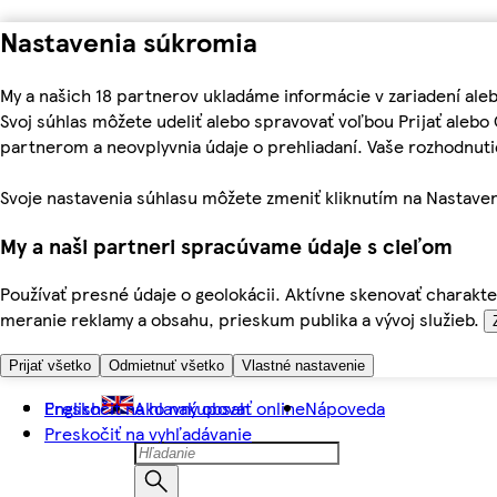
Nastavenia súkromia
My a našich 18 partnerov ukladáme informácie v zariadení ale
Svoj súhlas môžete udeliť alebo spravovať voľbou Prijať aleb
partnerom a neovplyvnia údaje o prehliadaní. Vaše rozhodnu
Svoje nastavenia súhlasu môžete zmeniť kliknutím na Nastaven
My a naši partneri spracúvame údaje s cieľom
Používať presné údaje o geolokácii. Aktívne skenovať charakter
meranie reklamy a obsahu, prieskum publika a vývoj služieb.
Prijať všetko
Odmietnuť všetko
Vlastné nastavenie
Preskočiť na hlavný obsah
English
Ako nakupovať online
Nápoveda
Preskočiť na vyhľadávanie