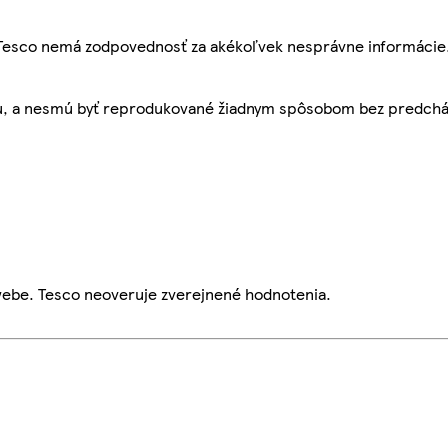
, Tesco nemá zodpovednosť za akékoľvek nesprávne informácie
bu, a nesmú byť reprodukované žiadnym spôsobom bez predch
webe. Tesco neoveruje zverejnené hodnotenia.