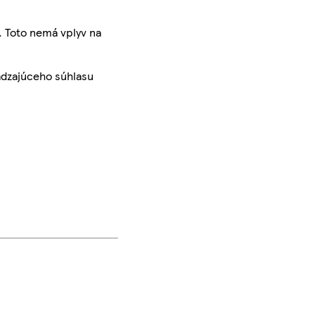
. Toto nemá vplyv na
ádzajúceho súhlasu