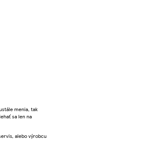
ustále menia, tak
iehať sa len na
servis, alebo výrobcu