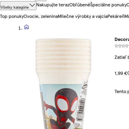
Nakupujte teraz
Obľúbené
Špeciálne ponuky
O
Všetky kategórie
Top ponuky
Ovocie, zelenina
Mliečne výrobky a vajcia
Pekáreň
Mä
Decora
Zatiaľ
1,99 €
Tento 