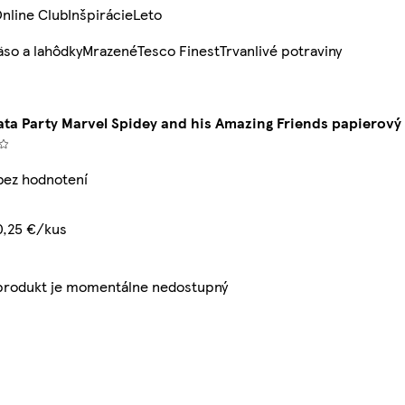
nline Club
Inšpirácie
Leto
so a lahôdky
Mrazené
Tesco Finest
Trvanlivé potraviny
ta Party Marvel Spidey and his Amazing Friends papierový
 bez hodnotení
0,25 €/kus
produkt je momentálne nedostupný