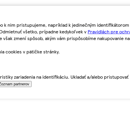
bo k nim pristupujeme, napríklad k jedinečným identifikátoro
o Odmietnuť všetko, prípadne kedykoľvek v
Pravidlách pre ochr
tie však zmení spôsob, akým vám prispôsobíme nakupovanie n
ia cookies v pätičke stránky.
istiky zariadenia na identifikáciu. Ukladať a/alebo pristupova
Zoznam partnerov