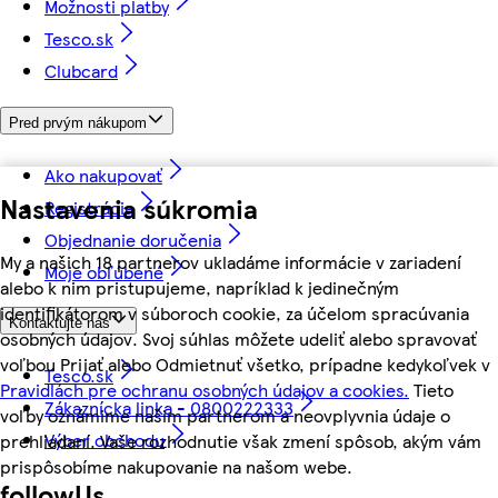
Možnosti platby
Tesco.sk
Clubcard
Pred prvým nákupom
Ako nakupovať
Nastavenia súkromia
Registrácia
Objednanie doručenia
My a našich 18 partnerov ukladáme informácie v zariadení
Moje obľúbené
alebo k nim pristupujeme, napríklad k jedinečným
identifikátorom v súboroch cookie, za účelom spracúvania
Kontaktujte nás
osobných údajov. Svoj súhlas môžete udeliť alebo spravovať
voľbou Prijať alebo Odmietnuť všetko, prípadne kedykoľvek v
Tesco.sk
Pravidlách pre ochranu osobných údajov a cookies.
Tieto
Zákaznícka linka - 0800222333
voľby oznámime našim partnerom a neovplyvnia údaje o
Výber obchodu
prehliadaní. Vaše rozhodnutie však zmení spôsob, akým vám
prispôsobíme nakupovanie na našom webe.
followUs