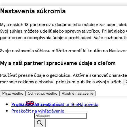
Nastavenia súkromia
My a našich 18 partnerov ukladáme informácie v zariadení ale
Svoj súhlas môžete udeliť alebo spravovať voľbou Prijať aleb
partnerom a neovplyvnia údaje o prehliadaní. Vaše rozhodnu
Svoje nastavenia súhlasu môžete zmeniť kliknutím na Nastaven
My a naši partneri spracúvame údaje s cieľom
Používať presné údaje o geolokácii. Aktívne skenovať charakter
meranie reklamy a obsahu, prieskum publika a vývoj služieb.
Prijať všetko
Odmietnuť všetko
Vlastné nastavenie
Preskočiť na hlavný obsah
English
Ako nakupovať online
Nápoveda
Preskočiť na vyhľadávanie