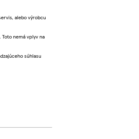
servis, alebo výrobcu
. Toto nemá vplyv na
ádzajúceho súhlasu