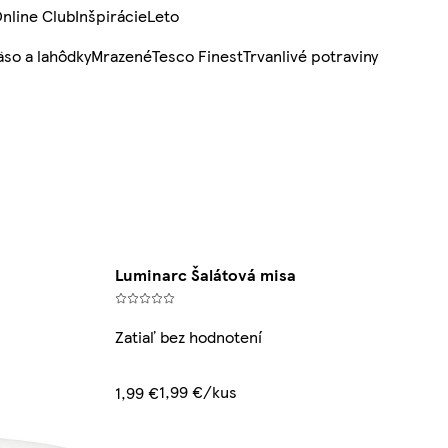
nline Club
Inšpirácie
Leto
so a lahôdky
Mrazené
Tesco Finest
Trvanlivé potraviny
Luminarc Šalátová misa
Zatiaľ bez hodnotení
1,99 €/kus
1,99 €