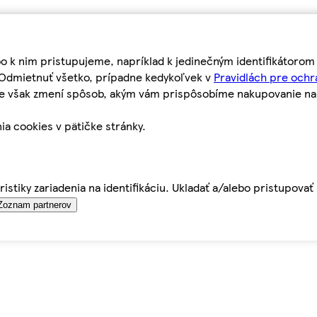
bo k nim pristupujeme, napríklad k jedinečným identifikátoro
o Odmietnuť všetko, prípadne kedykoľvek v
Pravidlách pre ochr
tie však zmení spôsob, akým vám prispôsobíme nakupovanie n
ia cookies v pätičke stránky.
istiky zariadenia na identifikáciu. Ukladať a/alebo pristupova
Zoznam partnerov