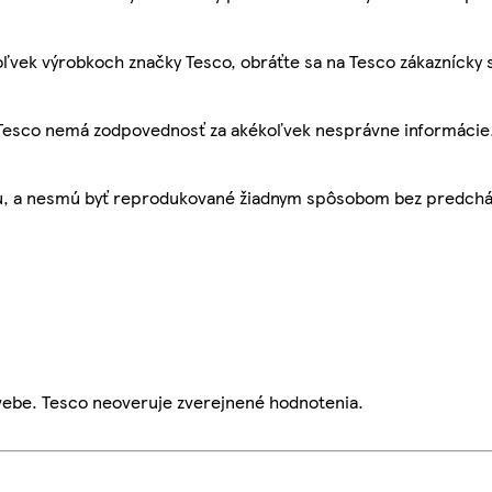
ľvek výrobkoch značky Tesco, obráťte sa na Tesco zákaznícky 
, Tesco nemá zodpovednosť za akékoľvek nesprávne informácie
bu, a nesmú byť reprodukované žiadnym spôsobom bez predch
webe. Tesco neoveruje zverejnené hodnotenia.