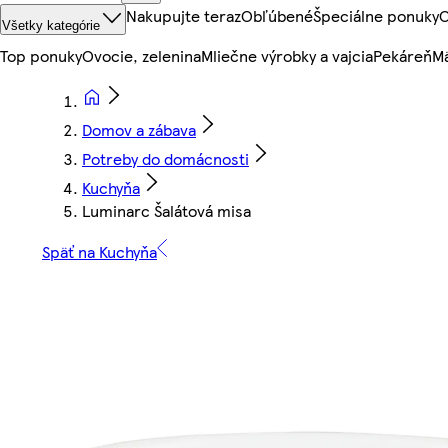
Nakupujte teraz
Obľúbené
Špeciálne ponuky
O
Všetky kategórie
Top ponuky
Ovocie, zelenina
Mliečne výrobky a vajcia
Pekáreň
Mä
Domov a zábava
Potreby do domácnosti
Kuchyňa
Luminarc Šalátová misa
Späť na Kuchyňa