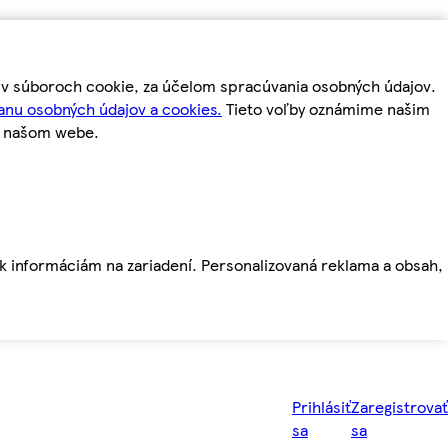
m v súboroch cookie, za účelom spracúvania osobných údajov.
anu osobných údajov a cookies.
Tieto voľby oznámime našim
a našom webe.
ť k informáciám na zariadení. Personalizovaná reklama a obsah,
Prihlásiť
Zaregistrovať
sa
sa