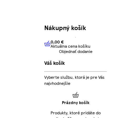
Nákupný košík
0,00 €
Aktuálna cena košíku
0,00 €
Aktuálna cena košíku
Objednať dodanie
Váš košík
Vyberte službu, ktorá je pre Vás
najvhodnejšie
Prázdny košík
Produkty, ktoré pridáte do