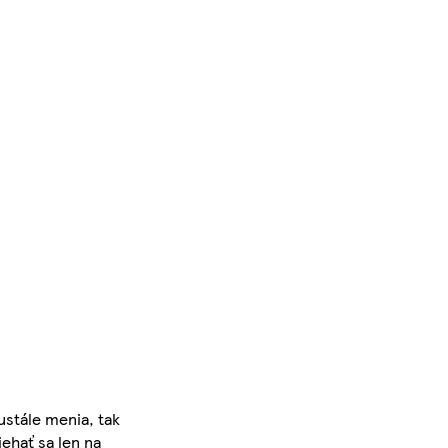
ustále menia, tak
iehať sa len na