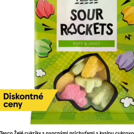
Tesco Želé cukríky s ovocnými príchuťami s kyslou cukrov