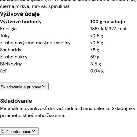
čierna mrkva, mrkva, spirulina)
Výživové údaje
Výživové hodnoty
100 g obsahuje
Energia
1387 kJ/327 kcal
Tuky
<0,5 g
z toho nasýtené mastné kyseliny
<0,5 g
Sacharidy
78 g
z toho cukry
59 g
Bielkoviny
3,5 g
Soľ
0,04 g
Skladovanie a príprava
Skladovanie
Minimálna trvanlivosť do: viď zadná strana balenia. Skladujte 
priameho slnečného žiarenia.
Ďalšie informácie