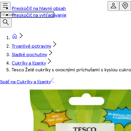
Preskočiť na hlavný obsah
Preskočiť na vyhľadávanie
Trvanlivé potraviny
Sladké pochutiny
Cukríky a lízanky
Tesco Želé cukríky s ovocnými príchuťami s kyslou cukr
Späť na Cukríky a lízanky