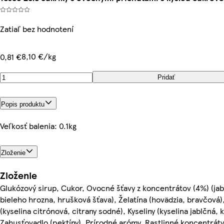
Zatiaľ bez hodnotení
8,10 €/kg
0,81 €
Pridať
Popis produktu
Veľkosť balenia: 0.1kg
Zloženie
Zloženie
Glukózový sirup, Cukor, Ovocné šťavy z koncentrátov (4%) (jabl
bieleho hrozna, hrušková šťava), Želatína (hovädzia, bravčová),
(kyselina citrónová, citrany sodné), Kyseliny (kyselina jablčná, 
Zahusťovadlo (pektíny), Prírodné arómy, Rastlinné koncentráty 