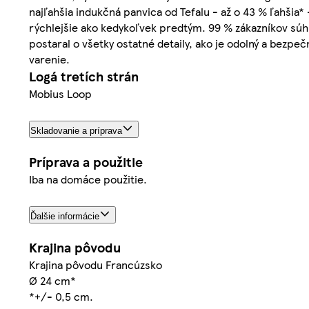
najľahšia indukčná panvica od Tefalu - až o 43 % ľahšia*
rýchlejšie ako kedykoľvek predtým. 99 % zákazníkov súhla
postaral o všetky ostatné detaily, ako je odolný a bezpeč
varenie.
Logá tretích strán
Mobius Loop
Skladovanie a príprava
Príprava a použitie
Iba na domáce použitie.
Ďalšie informácie
Krajina pôvodu
Krajina pôvodu Francúzsko
Ø 24 cm*
*+/- 0,5 cm.