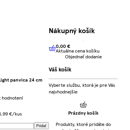
Nákupný košík
0,00 €
Aktuálna cena košíku
0,00 €
Aktuálna cena košíku
Objednať dodanie
Váš košík
 Light panvica 24 cm
Vyberte službu, ktorá je pre Vás
najvhodnejšie
z hodnotení
Prázdny košík
6,99 €/kus
Produkty, ktoré pridáte do
Pridať