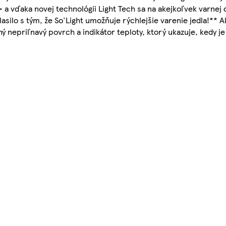
 - a vďaka novej technológii Light Tech sa na akejkoľvek varnej
silo s tým, že So'Light umožňuje rýchlejšie varenie jedla!** Ak
ný nepriľnavý povrch a indikátor teploty, ktorý ukazuje, kedy j