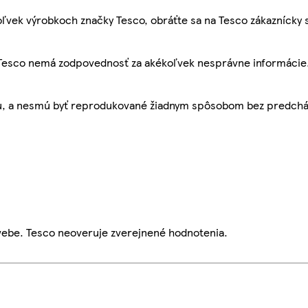
ľvek výrobkoch značky Tesco, obráťte sa na Tesco zákaznícky 
, Tesco nemá zodpovednosť za akékoľvek nesprávne informácie
bu, a nesmú byť reprodukované žiadnym spôsobom bez predch
webe. Tesco neoveruje zverejnené hodnotenia.