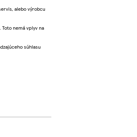
servis, alebo výrobcu
. Toto nemá vplyv na
ádzajúceho súhlasu