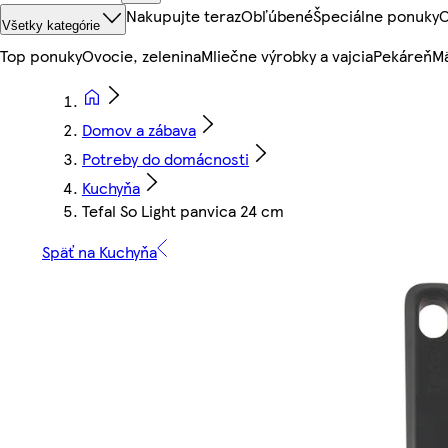
Nakupujte teraz
Obľúbené
Špeciálne ponuky
O
Všetky kategórie
Top ponuky
Ovocie, zelenina
Mliečne výrobky a vajcia
Pekáreň
Mä
Domov a zábava
Potreby do domácnosti
Kuchyňa
Tefal So Light panvica 24 cm
Späť na Kuchyňa