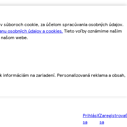
m v súboroch cookie, za účelom spracúvania osobných údajov.
anu osobných údajov a cookies.
Tieto voľby oznámime našim
a našom webe.
ť k informáciám na zariadení. Personalizovaná reklama a obsah,
Prihlásiť
Zaregistrovať
sa
sa