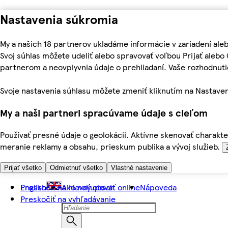
Nastavenia súkromia
My a našich 18 partnerov ukladáme informácie v zariadení ale
Svoj súhlas môžete udeliť alebo spravovať voľbou Prijať aleb
partnerom a neovplyvnia údaje o prehliadaní. Vaše rozhodnu
Svoje nastavenia súhlasu môžete zmeniť kliknutím na Nastaven
My a naši partneri spracúvame údaje s cieľom
Používať presné údaje o geolokácii. Aktívne skenovať charakter
meranie reklamy a obsahu, prieskum publika a vývoj služieb.
Prijať všetko
Odmietnuť všetko
Vlastné nastavenie
Preskočiť na hlavný obsah
English
Ako nakupovať online
Nápoveda
Preskočiť na vyhľadávanie