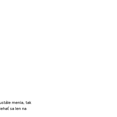
ustále menia, tak
iehať sa len na