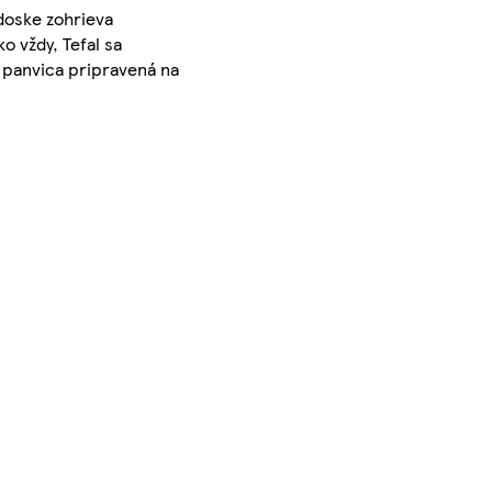
 doske zohrieva
o vždy, Tefal sa
e panvica pripravená na