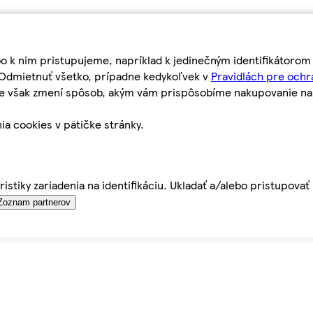
bo k nim pristupujeme, napríklad k jedinečným identifikátoro
o Odmietnuť všetko, prípadne kedykoľvek v
Pravidlách pre ochr
tie však zmení spôsob, akým vám prispôsobíme nakupovanie n
ia cookies v pätičke stránky.
istiky zariadenia na identifikáciu. Ukladať a/alebo pristupova
Zoznam partnerov