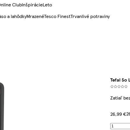
nline Club
Inšpirácie
Leto
so a lahôdky
Mrazené
Tesco Finest
Trvanlivé potraviny
Tefal So
Zatiaľ be
2
26,99 €