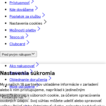
Prístupnosť
Kde dovážame
Poplatok za službu
Nastavenia cookies
Možnosti platby
Tesco.sk
Clubcard
Pred prvým nákupom
Ako nakupovať
Nastavenia súkromia
Registrácia
Objednanie doručenia
My a našich 18 partnerov ukladáme informácie v zariadení
Moje obľúbené
alebo k nim pristupujeme, napríklad k jedinečným
identifikátorom v súboroch cookie, za účelom spracúvania
Kontaktujte nás
osobných údajov. Svoj súhlas môžete udeliť alebo spravovať
voľbou Prijať alebo Odmietnuť všetko, prípadne kedykoľvek v