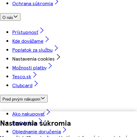
Ochrana súkromia
O nás
Prístupnosť
Kde dovážame
Poplatok za službu
Nastavenia cookies
Možnosti platby
Tesco.sk
Clubcard
Pred prvým nákupom
Ako nakupovať
Nastavenia súkromia
Registrácia
Objednanie doručenia