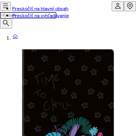
Preskočiť na hlavný obsah
Preskočiť na vyhľadávanie