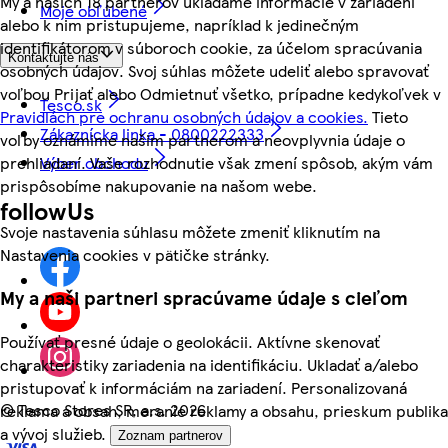
My a našich 18 partnerov ukladáme informácie v zariadení
Moje obľúbené
alebo k nim pristupujeme, napríklad k jedinečným
identifikátorom v súboroch cookie, za účelom spracúvania
Kontaktujte nás
osobných údajov. Svoj súhlas môžete udeliť alebo spravovať
voľbou Prijať alebo Odmietnuť všetko, prípadne kedykoľvek v
Tesco.sk
Pravidlách pre ochranu osobných údajov a cookies.
Tieto
Zákaznícka linka - 0800222333
voľby oznámime našim partnerom a neovplyvnia údaje o
Výber obchodu
prehliadaní. Vaše rozhodnutie však zmení spôsob, akým vám
prispôsobíme nakupovanie na našom webe.
followUs
Svoje nastavenia súhlasu môžete zmeniť kliknutím na
Nastavenia cookies v pätičke stránky.
My a naši partneri spracúvame údaje s cieľom
Používať presné údaje o geolokácii. Aktívne skenovať
charakteristiky zariadenia na identifikáciu. Ukladať a/alebo
pristupovať k informáciám na zariadení. Personalizovaná
©
Tesco Stores SR, a.s. 2026
reklama a obsah, meranie reklamy a obsahu, prieskum publika
a vývoj služieb.
Zoznam partnerov