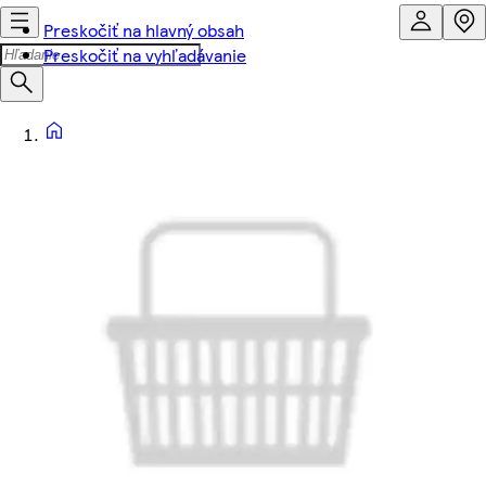
Preskočiť na hlavný obsah
Preskočiť na vyhľadávanie