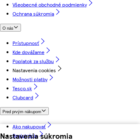
Všeobecné obchodné podmienky
Ochrana súkromia
O nás
Prístupnosť
Kde dovážame
Poplatok za službu
Nastavenia cookies
Možnosti platby
Tesco.sk
Clubcard
Pred prvým nákupom
Ako nakupovať
Nastavenia súkromia
Registrácia