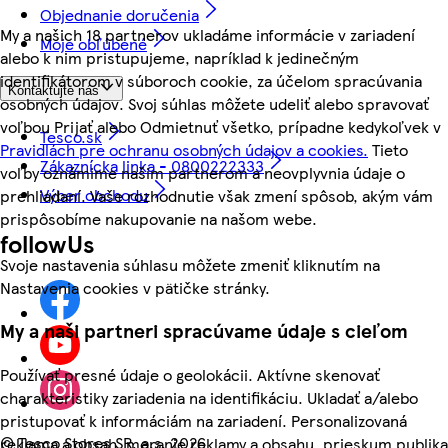
Objednanie doručenia
My a našich 18 partnerov ukladáme informácie v zariadení
Moje obľúbené
alebo k nim pristupujeme, napríklad k jedinečným
identifikátorom v súboroch cookie, za účelom spracúvania
Kontaktujte nás
osobných údajov. Svoj súhlas môžete udeliť alebo spravovať
voľbou Prijať alebo Odmietnuť všetko, prípadne kedykoľvek v
Tesco.sk
Pravidlách pre ochranu osobných údajov a cookies.
Tieto
Zákaznícka linka - 0800222333
voľby oznámime našim partnerom a neovplyvnia údaje o
Výber obchodu
prehliadaní. Vaše rozhodnutie však zmení spôsob, akým vám
prispôsobíme nakupovanie na našom webe.
followUs
Svoje nastavenia súhlasu môžete zmeniť kliknutím na
Nastavenia cookies v pätičke stránky.
My a naši partneri spracúvame údaje s cieľom
Používať presné údaje o geolokácii. Aktívne skenovať
charakteristiky zariadenia na identifikáciu. Ukladať a/alebo
pristupovať k informáciám na zariadení. Personalizovaná
©
Tesco Stores SR, a.s. 2026
reklama a obsah, meranie reklamy a obsahu, prieskum publika