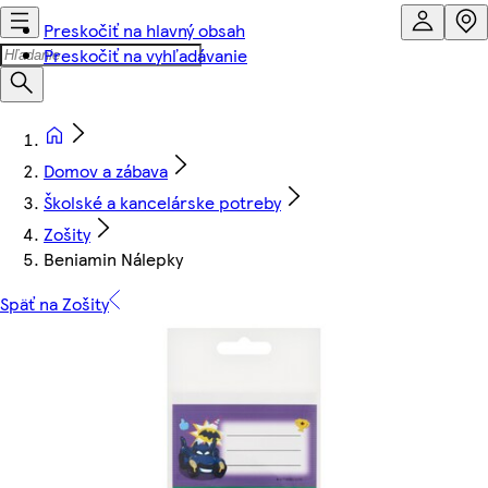
Preskočiť na hlavný obsah
Preskočiť na vyhľadávanie
Domov a zábava
Školské a kancelárske potreby
Zošity
Beniamin Nálepky
Späť na Zošity