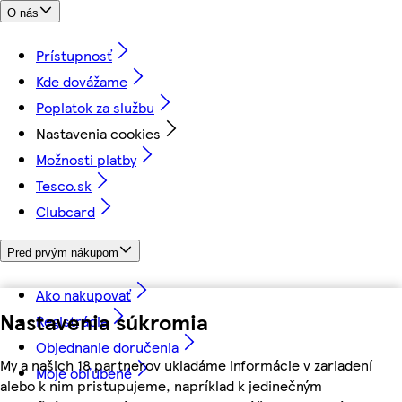
O nás
Prístupnosť
Kde dovážame
Poplatok za službu
Nastavenia cookies
Možnosti platby
Tesco.sk
Clubcard
Pred prvým nákupom
Ako nakupovať
Nastavenia súkromia
Registrácia
Objednanie doručenia
My a našich 18 partnerov ukladáme informácie v zariadení
Moje obľúbené
alebo k nim pristupujeme, napríklad k jedinečným