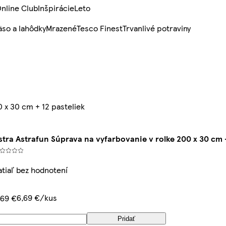
nline Club
Inšpirácie
Leto
so a lahôdky
Mrazené
Tesco Finest
Trvanlivé potraviny
 x 30 cm + 12 pasteliek
stra Astrafun Súprava na vyfarbovanie v rolke 200 x 30 cm +
atiaľ bez hodnotení
6,69 €/kus
,69 €
Pridať