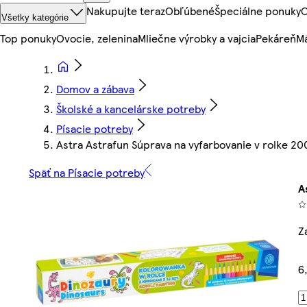
Nakupujte teraz
Obľúbené
Špeciálne ponuky
O
Všetky kategórie
Top ponuky
Ovocie, zelenina
Mliečne výrobky a vajcia
Pekáreň
Mä
Domov a zábava
Školské a kancelárske potreby
Písacie potreby
Astra Astrafun Súprava na vyfarbovanie v rolke 200
Späť na Písacie potreby
A
Z
6