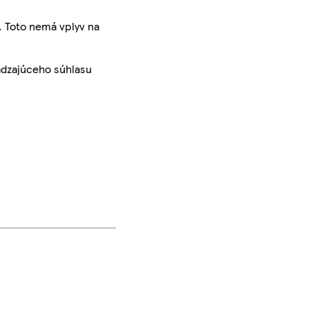
. Toto nemá vplyv na
ádzajúceho súhlasu