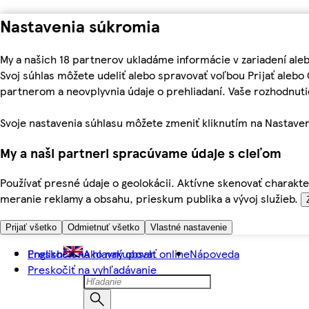
Nastavenia súkromia
My a našich 18 partnerov ukladáme informácie v zariadení ale
Svoj súhlas môžete udeliť alebo spravovať voľbou Prijať aleb
partnerom a neovplyvnia údaje o prehliadaní. Vaše rozhodnu
Svoje nastavenia súhlasu môžete zmeniť kliknutím na Nastaven
My a naši partneri spracúvame údaje s cieľom
Používať presné údaje o geolokácii. Aktívne skenovať charakter
meranie reklamy a obsahu, prieskum publika a vývoj služieb.
Prijať všetko
Odmietnuť všetko
Vlastné nastavenie
Preskočiť na hlavný obsah
English
Ako nakupovať online
Nápoveda
Preskočiť na vyhľadávanie