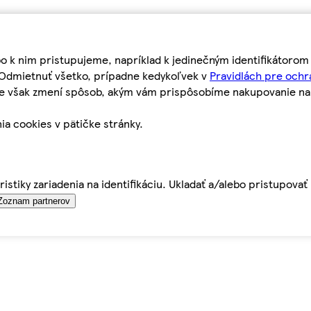
bo k nim pristupujeme, napríklad k jedinečným identifikátoro
o Odmietnuť všetko, prípadne kedykoľvek v
Pravidlách pre ochr
tie však zmení spôsob, akým vám prispôsobíme nakupovanie n
ia cookies v pätičke stránky.
istiky zariadenia na identifikáciu. Ukladať a/alebo pristupova
Zoznam partnerov