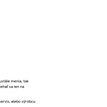
ustále menia, tak
iehať sa len na
servis, alebo výrobcu