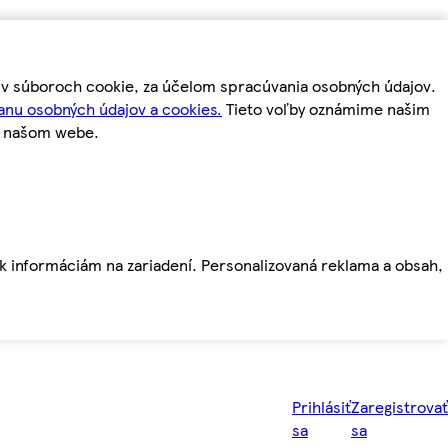
m v súboroch cookie, za účelom spracúvania osobných údajov.
anu osobných údajov a cookies.
Tieto voľby oznámime našim
a našom webe.
ť k informáciám na zariadení. Personalizovaná reklama a obsah,
Prihlásiť
Zaregistrovať
sa
sa