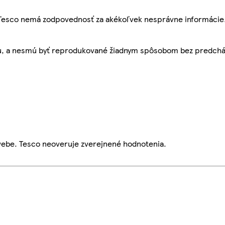
, Tesco nemá zodpovednosť za akékoľvek nesprávne informácie
bu, a nesmú byť reprodukované žiadnym spôsobom bez predch
webe. Tesco neoveruje zverejnené hodnotenia.