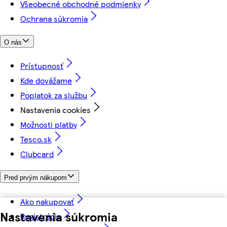
Všeobecné obchodné podmienky
Ochrana súkromia
O nás
Prístupnosť
Kde dovážame
Poplatok za službu
Nastavenia cookies
Možnosti platby
Tesco.sk
Clubcard
Pred prvým nákupom
Ako nakupovať
Nastavenia súkromia
Registrácia