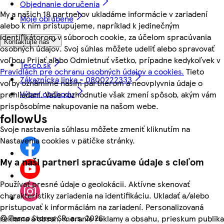
Objednanie doručenia
My a našich 18 partnerov ukladáme informácie v zariadení
Moje obľúbené
alebo k nim pristupujeme, napríklad k jedinečným
identifikátorom v súboroch cookie, za účelom spracúvania
Kontaktujte nás
osobných údajov. Svoj súhlas môžete udeliť alebo spravovať
voľbou Prijať alebo Odmietnuť všetko, prípadne kedykoľvek v
Tesco.sk
Pravidlách pre ochranu osobných údajov a cookies.
Tieto
Zákaznícka linka - 0800222333
voľby oznámime našim partnerom a neovplyvnia údaje o
Výber obchodu
prehliadaní. Vaše rozhodnutie však zmení spôsob, akým vám
prispôsobíme nakupovanie na našom webe.
followUs
Svoje nastavenia súhlasu môžete zmeniť kliknutím na
Nastavenia cookies v pätičke stránky.
My a naši partneri spracúvame údaje s cieľom
Používať presné údaje o geolokácii. Aktívne skenovať
charakteristiky zariadenia na identifikáciu. Ukladať a/alebo
pristupovať k informáciám na zariadení. Personalizovaná
©
Tesco Stores SR, a.s. 2026
reklama a obsah, meranie reklamy a obsahu, prieskum publika