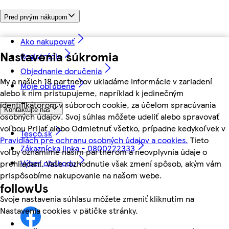
Pred prvým nákupom
Ako nakupovať
Nastavenia súkromia
Registrácia
Objednanie doručenia
My a našich 18 partnerov ukladáme informácie v zariadení
Moje obľúbené
alebo k nim pristupujeme, napríklad k jedinečným
identifikátorom v súboroch cookie, za účelom spracúvania
Kontaktujte nás
osobných údajov. Svoj súhlas môžete udeliť alebo spravovať
voľbou Prijať alebo Odmietnuť všetko, prípadne kedykoľvek v
Tesco.sk
Pravidlách pre ochranu osobných údajov a cookies.
Tieto
Zákaznícka linka - 0800222333
voľby oznámime našim partnerom a neovplyvnia údaje o
Výber obchodu
prehliadaní. Vaše rozhodnutie však zmení spôsob, akým vám
prispôsobíme nakupovanie na našom webe.
followUs
Svoje nastavenia súhlasu môžete zmeniť kliknutím na
Nastavenia cookies v pätičke stránky.