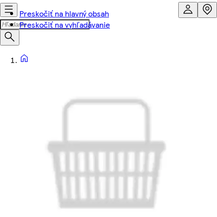
Preskočiť na hlavný obsah
Preskočiť na vyhľadávanie