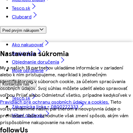
Tesco.sk
Clubcard
Pred prvým nákupom
Ako nakupovať
Nastavenia súkromia
Registrácia
Objednanie doručenia
My a našich 18 partnerov ukladáme informácie v zariadení
Moje obľúbené
alebo k nim pristupujeme, napríklad k jedinečným
identifikátorom v súboroch cookie, za účelom spracúvania
Kontaktujte nás
osobných údajov. Svoj súhlas môžete udeliť alebo spravovať
voľbou Prijať alebo Odmietnuť všetko, prípadne kedykoľvek v
Tesco.sk
Pravidlách pre ochranu osobných údajov a cookies.
Tieto
Zákaznícka linka - 0800222333
voľby oznámime našim partnerom a neovplyvnia údaje o
Výber obchodu
prehliadaní. Vaše rozhodnutie však zmení spôsob, akým vám
prispôsobíme nakupovanie na našom webe.
followUs