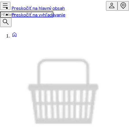
Preskočiť na hlavný obsah
Preskočiť na vyhľadávanie