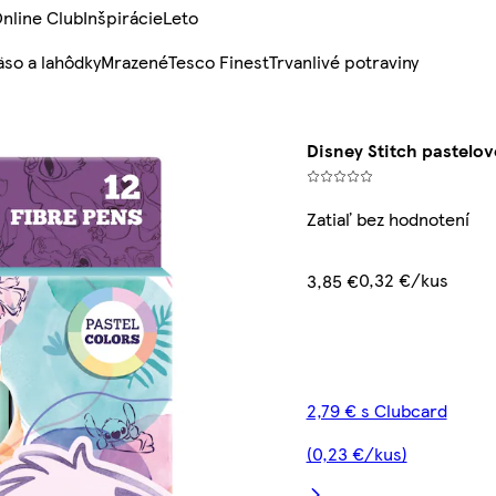
nline Club
Inšpirácie
Leto
so a lahôdky
Mrazené
Tesco Finest
Trvanlivé potraviny
Disney Stitch pastelové
Zatiaľ bez hodnotení
0,32 €/kus
3,85 €
2,79 € s Clubcard
(0,23 €/kus)