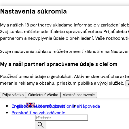
Nastavenia súkromia
My a našich 18 partnerov ukladáme informácie v zariadení ale
Svoj súhlas môžete udeliť alebo spravovať voľbou Prijať aleb
partnerom a neovplyvnia údaje o prehliadaní. Vaše rozhodnu
Svoje nastavenia súhlasu môžete zmeniť kliknutím na Nastaven
My a naši partneri spracúvame údaje s cieľom
Používať presné údaje o geolokácii. Aktívne skenovať charakter
meranie reklamy a obsahu, prieskum publika a vývoj služieb.
Prijať všetko
Odmietnuť všetko
Vlastné nastavenie
Preskočiť na hlavný obsah
English
Ako nakupovať online
Nápoveda
Preskočiť na vyhľadávanie