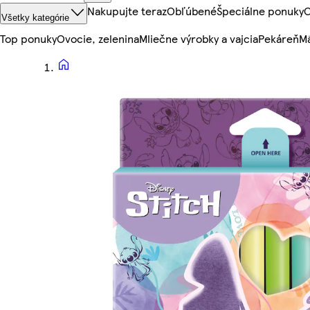
Nakupujte teraz
Obľúbené
Špeciálne ponuky
O
Všetky kategórie
Top ponuky
Ovocie, zelenina
Mliečne výrobky a vajcia
Pekáreň
Mä