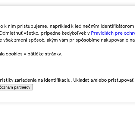
bo k nim pristupujeme, napríklad k jedinečným identifikátoro
o Odmietnuť všetko, prípadne kedykoľvek v
Pravidlách pre ochr
tie však zmení spôsob, akým vám prispôsobíme nakupovanie n
ia cookies v pätičke stránky.
istiky zariadenia na identifikáciu. Ukladať a/alebo pristupova
Zoznam partnerov