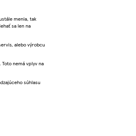
ustále menia, tak
iehať sa len na
servis, alebo výrobcu
. Toto nemá vplyv na
ádzajúceho súhlasu