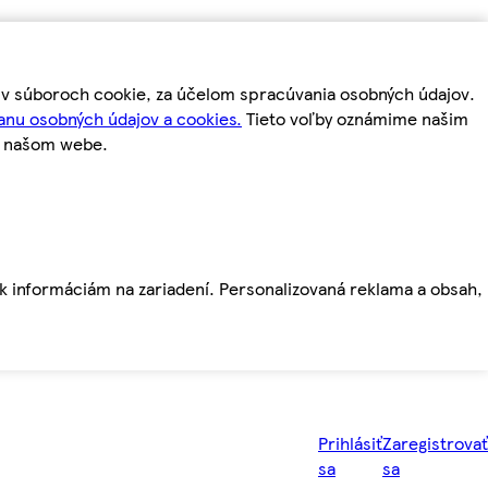
m v súboroch cookie, za účelom spracúvania osobných údajov.
anu osobných údajov a cookies.
Tieto voľby oznámime našim
a našom webe.
ť k informáciám na zariadení. Personalizovaná reklama a obsah,
Prihlásiť
Zaregistrovať
sa
sa