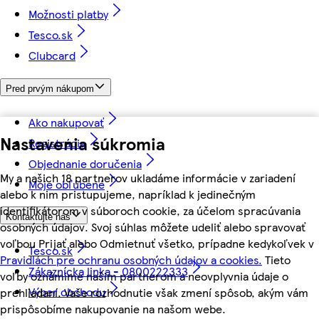
Možnosti platby
Tesco.sk
Clubcard
Pred prvým nákupom
Ako nakupovať
Nastavenia súkromia
Registrácia
Objednanie doručenia
My a našich 18 partnerov ukladáme informácie v zariadení
Moje obľúbené
alebo k nim pristupujeme, napríklad k jedinečným
identifikátorom v súboroch cookie, za účelom spracúvania
Kontaktujte nás
osobných údajov. Svoj súhlas môžete udeliť alebo spravovať
voľbou Prijať alebo Odmietnuť všetko, prípadne kedykoľvek v
Tesco.sk
Pravidlách pre ochranu osobných údajov a cookies.
Tieto
Zákaznícka linka - 0800222333
voľby oznámime našim partnerom a neovplyvnia údaje o
Výber obchodu
prehliadaní. Vaše rozhodnutie však zmení spôsob, akým vám
prispôsobíme nakupovanie na našom webe.