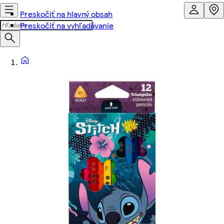
Preskočiť na hlavný obsah
Preskočiť na vyhľadávanie