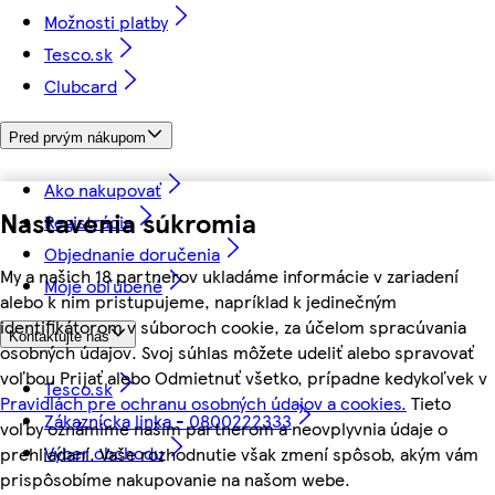
Možnosti platby
Tesco.sk
Clubcard
Pred prvým nákupom
Ako nakupovať
Nastavenia súkromia
Registrácia
Objednanie doručenia
My a našich 18 partnerov ukladáme informácie v zariadení
Moje obľúbené
alebo k nim pristupujeme, napríklad k jedinečným
identifikátorom v súboroch cookie, za účelom spracúvania
Kontaktujte nás
osobných údajov. Svoj súhlas môžete udeliť alebo spravovať
voľbou Prijať alebo Odmietnuť všetko, prípadne kedykoľvek v
Tesco.sk
Pravidlách pre ochranu osobných údajov a cookies.
Tieto
Zákaznícka linka - 0800222333
voľby oznámime našim partnerom a neovplyvnia údaje o
Výber obchodu
prehliadaní. Vaše rozhodnutie však zmení spôsob, akým vám
prispôsobíme nakupovanie na našom webe.