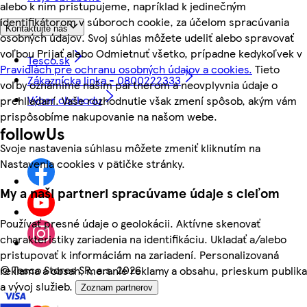
alebo k nim pristupujeme, napríklad k jedinečným
identifikátorom v súboroch cookie, za účelom spracúvania
Kontaktujte nás
osobných údajov. Svoj súhlas môžete udeliť alebo spravovať
voľbou Prijať alebo Odmietnuť všetko, prípadne kedykoľvek v
Tesco.sk
Pravidlách pre ochranu osobných údajov a cookies.
Tieto
Zákaznícka linka - 0800222333
voľby oznámime našim partnerom a neovplyvnia údaje o
Výber obchodu
prehliadaní. Vaše rozhodnutie však zmení spôsob, akým vám
prispôsobíme nakupovanie na našom webe.
followUs
Svoje nastavenia súhlasu môžete zmeniť kliknutím na
Nastavenia cookies v pätičke stránky.
My a naši partneri spracúvame údaje s cieľom
Používať presné údaje o geolokácii. Aktívne skenovať
charakteristiky zariadenia na identifikáciu. Ukladať a/alebo
pristupovať k informáciám na zariadení. Personalizovaná
©
Tesco Stores SR, a.s. 2026
reklama a obsah, meranie reklamy a obsahu, prieskum publika
a vývoj služieb.
Zoznam partnerov