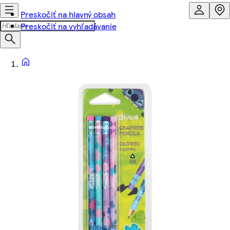
Preskočiť na hlavný obsah
Preskočiť na vyhľadávanie