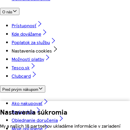
O nás
Prístupnosť
Kde dovážame
Poplatok za službu
Nastavenia cookies
Možnosti platby
Tesco.sk
Clubcard
Pred prvým nákupom
Ako nakupovať
Nastavenia súkromia
Registrácia
Objednanie doručenia
My a našich 18 partnerov ukladáme informácie v zariadení
Moje obľúbené