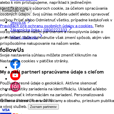
alebo k nim pristupujeme, napríklad k jedinečným
identifikátorom v súboroch cookie, za účelom spracúvania
Kontaktujte nás
osobných údajov. Svoj súhlas môžete udeliť alebo spravovať
voľbou Prijať alebo Odmietnuť všetko, prípadne kedykoľvek v
Tesco.sk
Pravidlách pre ochranu osobných údajov a cookies.
Tieto
Zákaznícka linka - 0800222333
voľby oznámime našim partnerom a neovplyvnia údaje o
Výber obchodu
prehliadaní. Vaše rozhodnutie však zmení spôsob, akým vám
prispôsobíme nakupovanie na našom webe.
followUs
Svoje nastavenia súhlasu môžete zmeniť kliknutím na
Nastavenia cookies v pätičke stránky.
My a naši partneri spracúvame údaje s cieľom
Používať presné údaje o geolokácii. Aktívne skenovať
charakteristiky zariadenia na identifikáciu. Ukladať a/alebo
pristupovať k informáciám na zariadení. Personalizovaná
©
Tesco Stores SR, a.s. 2026
reklama a obsah, meranie reklamy a obsahu, prieskum publika
a vývoj služieb.
Zoznam partnerov