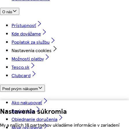
O nás
Prístupnosť
Kde dovážame
Poplatok za službu
Nastavenia cookies
Možnosti platby
Tesco.sk
Clubcard
Pred prvým nákupom
Ako nakupovať
Nastavenia súkromia
Registrácia
Objednanie doručenia
My a našich 18 partnerov ukladáme informácie v zariadení
Moje obľúbené