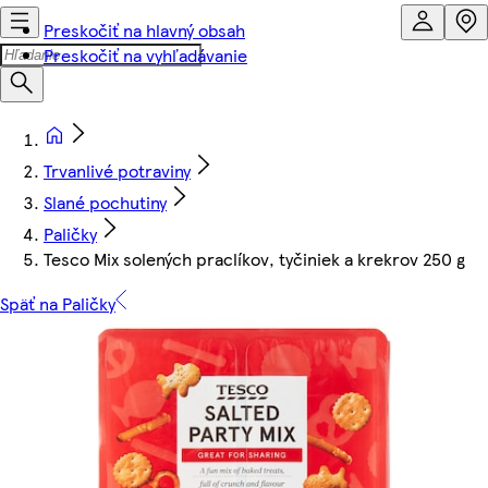
Preskočiť na hlavný obsah
Preskočiť na vyhľadávanie
Trvanlivé potraviny
Slané pochutiny
Paličky
Tesco Mix solených praclíkov, tyčiniek a krekrov 250 g
Späť na Paličky