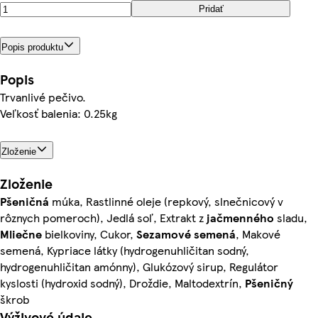
Pridať
Popis produktu
Popis
Trvanlivé pečivo.
Veľkosť balenia: 0.25kg
Zloženie
Zloženie
Pšeničná
múka, Rastlinné oleje (repkový, slnečnicový v
rôznych pomeroch), Jedlá soľ, Extrakt z
jačmenného
sladu,
Mliečne
bielkoviny, Cukor,
Sezamové semená
, Makové
semená, Kypriace látky (hydrogenuhličitan sodný,
hydrogenuhličitan amónny), Glukózový sirup, Regulátor
kyslosti (hydroxid sodný), Droždie, Maltodextrín,
Pšeničný
škrob
Výživové údaje