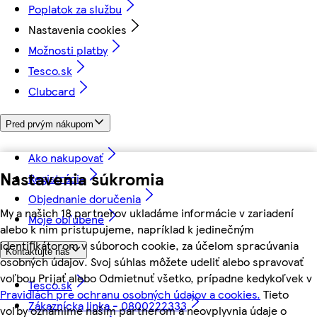
Poplatok za službu
Nastavenia cookies
Možnosti platby
Tesco.sk
Clubcard
Pred prvým nákupom
Ako nakupovať
Nastavenia súkromia
Registrácia
Objednanie doručenia
My a našich 18 partnerov ukladáme informácie v zariadení
Moje obľúbené
alebo k nim pristupujeme, napríklad k jedinečným
identifikátorom v súboroch cookie, za účelom spracúvania
Kontaktujte nás
osobných údajov. Svoj súhlas môžete udeliť alebo spravovať
voľbou Prijať alebo Odmietnuť všetko, prípadne kedykoľvek v
Tesco.sk
Pravidlách pre ochranu osobných údajov a cookies.
Tieto
Zákaznícka linka - 0800222333
voľby oznámime našim partnerom a neovplyvnia údaje o