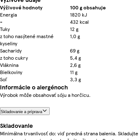
Výživové hodnoty
100 g obsahuje
Energia
1820 kJ
-
432 kcal
Tuky
12 g
z toho nasýtené mastné
1,0 g
kyseliny
Sacharidy
69 g
z toho cukry
5,4 g
Vláknina
2,6 g
Bielkoviny
11 g
Soľ
3,3 g
Informácie o alergénoch
Výrobok môže obsahovať sóju a horčicu.
Skladovanie a príprava
Skladovanie
Minimálna trvanlivosť do: viď predná strana balenia. Skladujte