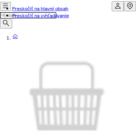
Preskočiť na hlavný obsah
Preskočiť na vyhľadávanie