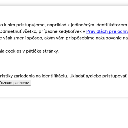
bo k nim pristupujeme, napríklad k jedinečným identifikátoro
o Odmietnuť všetko, prípadne kedykoľvek v
Pravidlách pre ochr
tie však zmení spôsob, akým vám prispôsobíme nakupovanie n
ia cookies v pätičke stránky.
istiky zariadenia na identifikáciu. Ukladať a/alebo pristupova
Zoznam partnerov