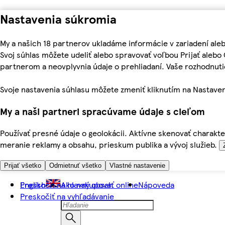
Nastavenia súkromia
My a našich 18 partnerov ukladáme informácie v zariadení ale
Svoj súhlas môžete udeliť alebo spravovať voľbou Prijať aleb
partnerom a neovplyvnia údaje o prehliadaní. Vaše rozhodnu
Svoje nastavenia súhlasu môžete zmeniť kliknutím na Nastaven
My a naši partneri spracúvame údaje s cieľom
Používať presné údaje o geolokácii. Aktívne skenovať charakter
meranie reklamy a obsahu, prieskum publika a vývoj služieb.
Prijať všetko
Odmietnuť všetko
Vlastné nastavenie
Preskočiť na hlavný obsah
English
Ako nakupovať online
Nápoveda
Preskočiť na vyhľadávanie