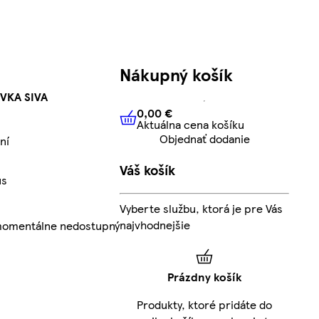
Nákupný košík
VKA SIVA
0,00 €
Aktuálna cena košíku
0,00 €
Aktuálna cena košíku
Objednať dodanie
ní
Váš košík
us
Vyberte službu, ktorá je pre Vás
najvhodnejšie
 momentálne nedostupný
Prázdny košík
Produkty, ktoré pridáte do