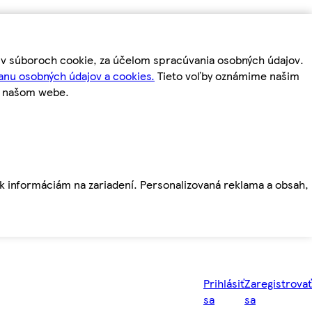
m v súboroch cookie, za účelom spracúvania osobných údajov.
anu osobných údajov a cookies.
Tieto voľby oznámime našim
a našom webe.
ť k informáciám na zariadení. Personalizovaná reklama a obsah,
Prihlásiť
Zaregistrovať
sa
sa