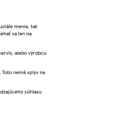
ustále menia, tak
iehať sa len na
servis, alebo výrobcu
. Toto nemá vplyv na
ádzajúceho súhlasu