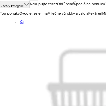
Nakupujte teraz
Obľúbené
Špeciálne ponuky
O
Všetky kategórie
Top ponuky
Ovocie, zelenina
Mliečne výrobky a vajcia
Pekáreň
Mä