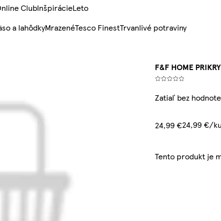
nline Club
Inšpirácie
Leto
so a lahôdky
Mrazené
Tesco Finest
Trvanlivé potraviny
F&F HOME PRIKRY
Zatiaľ bez hodnote
24,99 €/k
24,99 €
Tento produkt je