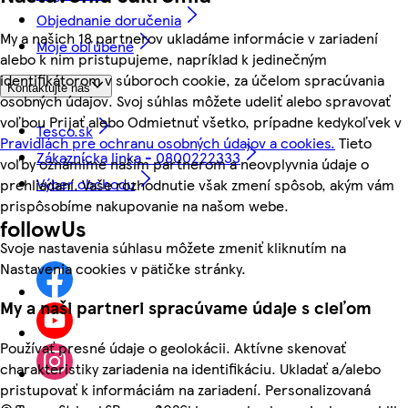
Objednanie doručenia
My a našich 18 partnerov ukladáme informácie v zariadení
Moje obľúbené
alebo k nim pristupujeme, napríklad k jedinečným
identifikátorom v súboroch cookie, za účelom spracúvania
Kontaktujte nás
osobných údajov. Svoj súhlas môžete udeliť alebo spravovať
voľbou Prijať alebo Odmietnuť všetko, prípadne kedykoľvek v
Tesco.sk
Pravidlách pre ochranu osobných údajov a cookies.
Tieto
Zákaznícka linka - 0800222333
voľby oznámime našim partnerom a neovplyvnia údaje o
Výber obchodu
prehliadaní. Vaše rozhodnutie však zmení spôsob, akým vám
prispôsobíme nakupovanie na našom webe.
followUs
Svoje nastavenia súhlasu môžete zmeniť kliknutím na
Nastavenia cookies v pätičke stránky.
My a naši partneri spracúvame údaje s cieľom
Používať presné údaje o geolokácii. Aktívne skenovať
charakteristiky zariadenia na identifikáciu. Ukladať a/alebo
pristupovať k informáciám na zariadení. Personalizovaná