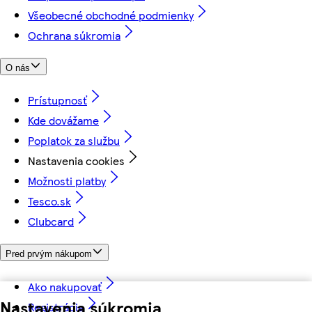
Všeobecné obchodné podmienky
Ochrana súkromia
O nás
Prístupnosť
Kde dovážame
Poplatok za službu
Nastavenia cookies
Možnosti platby
Tesco.sk
Clubcard
Pred prvým nákupom
Ako nakupovať
Nastavenia súkromia
Registrácia