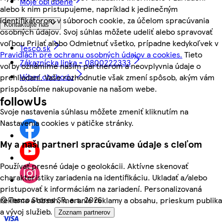
Moje obľúbené
alebo k nim pristupujeme, napríklad k jedinečným
identifikátorom v súboroch cookie, za účelom spracúvania
Kontaktujte nás
osobných údajov. Svoj súhlas môžete udeliť alebo spravovať
voľbou Prijať alebo Odmietnuť všetko, prípadne kedykoľvek v
Tesco.sk
Pravidlách pre ochranu osobných údajov a cookies.
Tieto
Zákaznícka linka - 0800222333
voľby oznámime našim partnerom a neovplyvnia údaje o
Výber obchodu
prehliadaní. Vaše rozhodnutie však zmení spôsob, akým vám
prispôsobíme nakupovanie na našom webe.
followUs
Svoje nastavenia súhlasu môžete zmeniť kliknutím na
Nastavenia cookies v pätičke stránky.
My a naši partneri spracúvame údaje s cieľom
Používať presné údaje o geolokácii. Aktívne skenovať
charakteristiky zariadenia na identifikáciu. Ukladať a/alebo
pristupovať k informáciám na zariadení. Personalizovaná
©
Tesco Stores SR, a.s. 2026
reklama a obsah, meranie reklamy a obsahu, prieskum publika
a vývoj služieb.
Zoznam partnerov