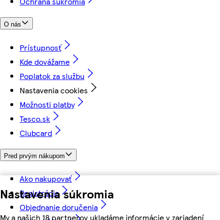
Ochrana súkromia
O nás
Prístupnosť
Kde dovážame
Poplatok za službu
Nastavenia cookies
Možnosti platby
Tesco.sk
Clubcard
Pred prvým nákupom
Ako nakupovať
Nastavenia súkromia
Registrácia
Objednanie doručenia
My a našich 18 partnerov ukladáme informácie v zariadení