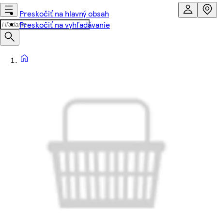
Preskočiť na hlavný obsah
Preskočiť na vyhľadávanie