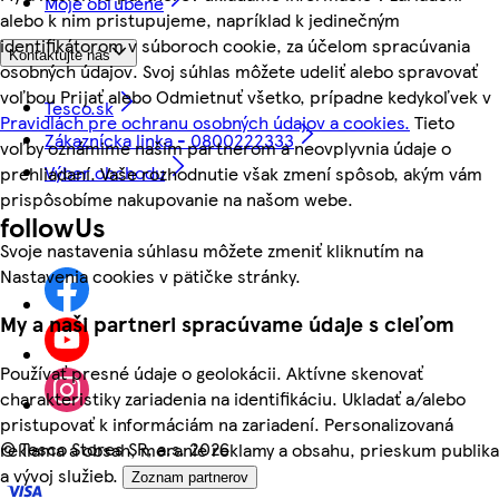
Moje obľúbené
alebo k nim pristupujeme, napríklad k jedinečným
identifikátorom v súboroch cookie, za účelom spracúvania
Kontaktujte nás
osobných údajov. Svoj súhlas môžete udeliť alebo spravovať
voľbou Prijať alebo Odmietnuť všetko, prípadne kedykoľvek v
Tesco.sk
Pravidlách pre ochranu osobných údajov a cookies.
Tieto
Zákaznícka linka - 0800222333
voľby oznámime našim partnerom a neovplyvnia údaje o
Výber obchodu
prehliadaní. Vaše rozhodnutie však zmení spôsob, akým vám
prispôsobíme nakupovanie na našom webe.
followUs
Svoje nastavenia súhlasu môžete zmeniť kliknutím na
Nastavenia cookies v pätičke stránky.
My a naši partneri spracúvame údaje s cieľom
Používať presné údaje o geolokácii. Aktívne skenovať
charakteristiky zariadenia na identifikáciu. Ukladať a/alebo
pristupovať k informáciám na zariadení. Personalizovaná
©
Tesco Stores SR, a.s. 2026
reklama a obsah, meranie reklamy a obsahu, prieskum publika
a vývoj služieb.
Zoznam partnerov