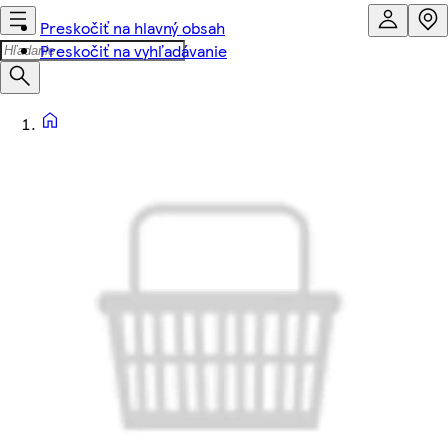
Preskočiť na hlavný obsah
Preskočiť na vyhľadávanie