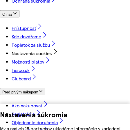
Ochrana súkromia
O nás
Prístupnosť
Kde dovážame
Poplatok za službu
Nastavenia cookies
Možnosti platby
Tesco.sk
Clubcard
Pred prvým nákupom
Ako nakupovať
Nastavenia súkromia
Registrácia
Objednanie doručenia
My a našich 18 partnerov ukladáme informácie v zariadení