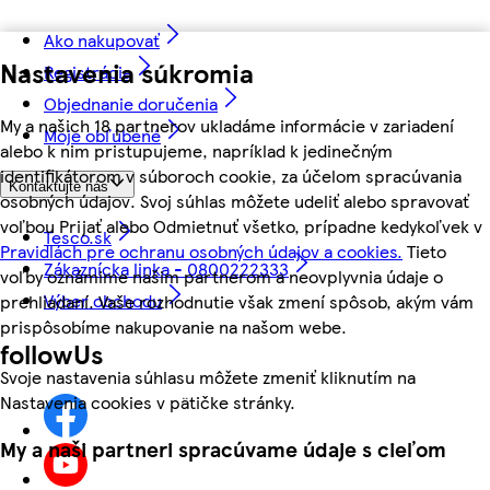
Ako nakupovať
Nastavenia súkromia
Registrácia
Objednanie doručenia
My a našich 18 partnerov ukladáme informácie v zariadení
Moje obľúbené
alebo k nim pristupujeme, napríklad k jedinečným
identifikátorom v súboroch cookie, za účelom spracúvania
Kontaktujte nás
osobných údajov. Svoj súhlas môžete udeliť alebo spravovať
voľbou Prijať alebo Odmietnuť všetko, prípadne kedykoľvek v
Tesco.sk
Pravidlách pre ochranu osobných údajov a cookies.
Tieto
Zákaznícka linka - 0800222333
voľby oznámime našim partnerom a neovplyvnia údaje o
Výber obchodu
prehliadaní. Vaše rozhodnutie však zmení spôsob, akým vám
prispôsobíme nakupovanie na našom webe.
followUs
Svoje nastavenia súhlasu môžete zmeniť kliknutím na
Nastavenia cookies v pätičke stránky.
My a naši partneri spracúvame údaje s cieľom