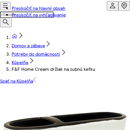
Preskočiť na hlavný obsah
Preskočiť na vyhľadávanie
Domov a zábava
Potreby do domácnosti
Kúpelňa
F&F Home Cream držiak na zubnú kefku
Späť na Kúpelňa