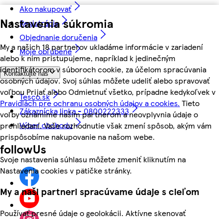
Ako nakupovať
Nastavenia súkromia
Registrácia
Objednanie doručenia
My a našich 18 partnerov ukladáme informácie v zariadení
Moje obľúbené
alebo k nim pristupujeme, napríklad k jedinečným
identifikátorom v súboroch cookie, za účelom spracúvania
Kontaktujte nás
osobných údajov. Svoj súhlas môžete udeliť alebo spravovať
voľbou Prijať alebo Odmietnuť všetko, prípadne kedykoľvek v
Tesco.sk
Pravidlách pre ochranu osobných údajov a cookies.
Tieto
Zákaznícka linka - 0800222333
voľby oznámime našim partnerom a neovplyvnia údaje o
Výber obchodu
prehliadaní. Vaše rozhodnutie však zmení spôsob, akým vám
prispôsobíme nakupovanie na našom webe.
followUs
Svoje nastavenia súhlasu môžete zmeniť kliknutím na
Nastavenia cookies v pätičke stránky.
My a naši partneri spracúvame údaje s cieľom
Používať presné údaje o geolokácii. Aktívne skenovať