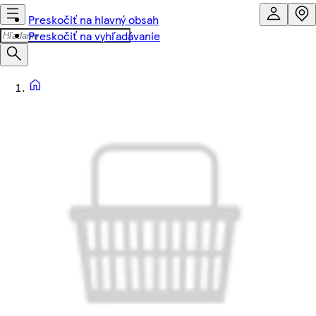
Preskočiť na hlavný obsah
Preskočiť na vyhľadávanie