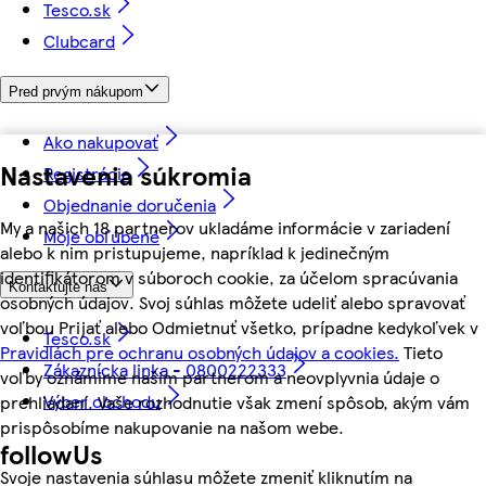
Tesco.sk
Clubcard
Pred prvým nákupom
Ako nakupovať
Nastavenia súkromia
Registrácia
Objednanie doručenia
My a našich 18 partnerov ukladáme informácie v zariadení
Moje obľúbené
alebo k nim pristupujeme, napríklad k jedinečným
identifikátorom v súboroch cookie, za účelom spracúvania
Kontaktujte nás
osobných údajov. Svoj súhlas môžete udeliť alebo spravovať
voľbou Prijať alebo Odmietnuť všetko, prípadne kedykoľvek v
Tesco.sk
Pravidlách pre ochranu osobných údajov a cookies.
Tieto
Zákaznícka linka - 0800222333
voľby oznámime našim partnerom a neovplyvnia údaje o
Výber obchodu
prehliadaní. Vaše rozhodnutie však zmení spôsob, akým vám
prispôsobíme nakupovanie na našom webe.
followUs
Svoje nastavenia súhlasu môžete zmeniť kliknutím na