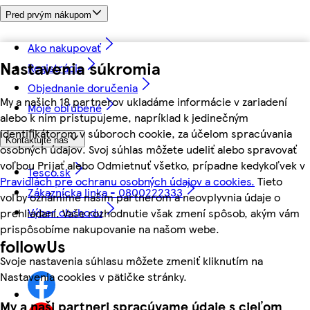
Pred prvým nákupom
Ako nakupovať
Nastavenia súkromia
Registrácia
Objednanie doručenia
My a našich 18 partnerov ukladáme informácie v zariadení
Moje obľúbené
alebo k nim pristupujeme, napríklad k jedinečným
identifikátorom v súboroch cookie, za účelom spracúvania
Kontaktujte nás
osobných údajov. Svoj súhlas môžete udeliť alebo spravovať
voľbou Prijať alebo Odmietnuť všetko, prípadne kedykoľvek v
Tesco.sk
Pravidlách pre ochranu osobných údajov a cookies.
Tieto
Zákaznícka linka - 0800222333
voľby oznámime našim partnerom a neovplyvnia údaje o
Výber obchodu
prehliadaní. Vaše rozhodnutie však zmení spôsob, akým vám
prispôsobíme nakupovanie na našom webe.
followUs
Svoje nastavenia súhlasu môžete zmeniť kliknutím na
Nastavenia cookies v pätičke stránky.
My a naši partneri spracúvame údaje s cieľom