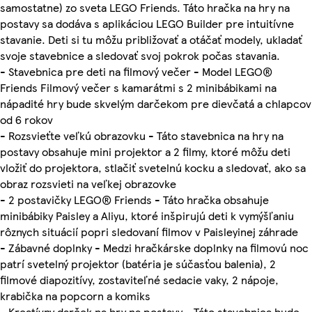
samostatne) zo sveta LEGO Friends. Táto hračka na hry na
postavy sa dodáva s aplikáciou LEGO Builder pre intuitívne
stavanie. Deti si tu môžu približovať a otáčať modely, ukladať
svoje stavebnice a sledovať svoj pokrok počas stavania.
- Stavebnica pre deti na filmový večer - Model LEGO®
Friends Filmový večer s kamarátmi s 2 minibábikami na
nápadité hry bude skvelým darčekom pre dievčatá a chlapcov
od 6 rokov
- Rozsvieťte veľkú obrazovku - Táto stavebnica na hry na
postavy obsahuje mini projektor a 2 filmy, ktoré môžu deti
vložiť do projektora, stlačiť svetelnú kocku a sledovať, ako sa
obraz rozsvieti na veľkej obrazovke
- 2 postavičky LEGO® Friends - Táto hračka obsahuje
minibábiky Paisley a Aliyu, ktoré inšpirujú deti k vymýšľaniu
rôznych situácií popri sledovaní filmov v Paisleyinej záhrade
- Zábavné doplnky - Medzi hračkárske doplnky na filmovú noc
patrí svetelný projektor (batéria je súčasťou balenia), 2
filmové diapozitívy, zostaviteľné sedacie vaky, 2 nápoje,
krabička na popcorn a komiks
- Kreatívny darček na hry na postavy - Táto stavebnica bude