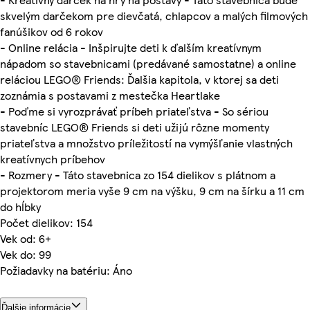
skvelým darčekom pre dievčatá, chlapcov a malých filmových
fanúšikov od 6 rokov
- Online relácia - Inšpirujte deti k ďalším kreatívnym
nápadom so stavebnicami (predávané samostatne) a online
reláciou LEGO® Friends: Ďalšia kapitola, v ktorej sa deti
zoznámia s postavami z mestečka Heartlake
- Poďme si vyrozprávať príbeh priateľstva - So sériou
stavebníc LEGO® Friends si deti užijú rôzne momenty
priateľstva a množstvo príležitostí na vymýšľanie vlastných
kreatívnych príbehov
- Rozmery - Táto stavebnica zo 154 dielikov s plátnom a
projektorom meria vyše 9 cm na výšku, 9 cm na šírku a 11 cm
do hĺbky
Počet dielikov: 154
Vek od: 6+
Vek do: 99
Požiadavky na batériu: Áno
Ďalšie informácie