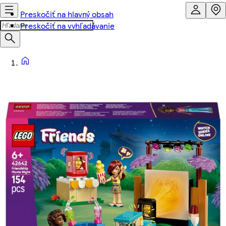
Preskočiť na hlavný obsah
Preskočiť na vyhľadávanie