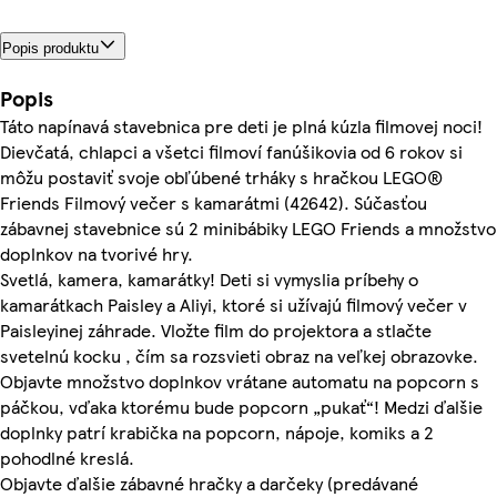
Popis produktu
Popis
Táto napínavá stavebnica pre deti je plná kúzla filmovej noci!
Dievčatá, chlapci a všetci filmoví fanúšikovia od 6 rokov si
môžu postaviť svoje obľúbené trháky s hračkou LEGO®
Friends Filmový večer s kamarátmi (42642). Súčasťou
zábavnej stavebnice sú 2 minibábiky LEGO Friends a množstvo
doplnkov na tvorivé hry.
Svetlá, kamera, kamarátky! Deti si vymyslia príbehy o
kamarátkach Paisley a Aliyi, ktoré si užívajú filmový večer v
Paisleyinej záhrade. Vložte film do projektora a stlačte
svetelnú kocku , čím sa rozsvieti obraz na veľkej obrazovke.
Objavte množstvo doplnkov vrátane automatu na popcorn s
páčkou, vďaka ktorému bude popcorn „pukať“! Medzi ďalšie
doplnky patrí krabička na popcorn, nápoje, komiks a 2
pohodlné kreslá.
Objavte ďalšie zábavné hračky a darčeky (predávané