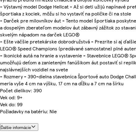
- Výstavný model Dodge Hellcat - Až si deti užijú napínavé pre
športiaka z kociek, môžu si ho vystaviť na poličke či na stole
- Darček pre milovníkov áut - Tento model športiaka poskytn
a dospelým zberateľom modelov áut zábavný zážitok zo stavania
skvelým nápadom na darček LEGO®
- Ešte väčšie pretekárske dobrodružstvá - Prezrite si aj ďalši
LEGO® Speed Champions (predávané samostatne) plné auten
- Ikonické autá na hranie a vystavenie - Stavebnice LEGO® 
umožňujú deťom a zanieteným fanúšikom áut postaviť si replik
najslávnejších vozidiel na svete
- Rozmery - 390-dielna stavebnica Športové auto Dodge Chall
meria vyše 4 cm na výšku, 17 cm na dĺžku a 7 cm na šírku
Počet dielikov: 390
Vek od: 9+
Vek do: 99
Požiadavky na batériu: Nie
Ďalšie informácie