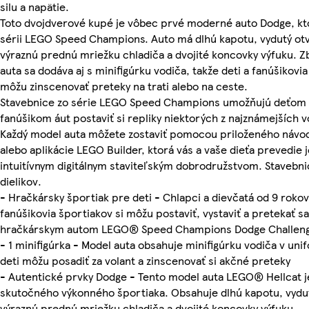
silu a napätie.
Toto dvojdverové kupé je vôbec prvé moderné auto Dodge, kto
sérii LEGO Speed Champions. Auto má dlhú kapotu, vydutý otv
výraznú prednú mriežku chladiča a dvojité koncovky výfuku. 
auta sa dodáva aj s minifigúrku vodiča, takže deti a fanúšikovia
môžu zinscenovať preteky na trati alebo na ceste.
Stavebnice zo série LEGO Speed Champions umožňujú deťom 
fanúšikom áut postaviť si repliky niektorých z najznámejších vo
Každý model auta môžete zostaviť pomocou priloženého návod
alebo aplikácie LEGO Builder, ktorá vás a vaše dieťa prevedie
intuitívnym digitálnym staviteľským dobrodružstvom. Stavebn
dielikov.
- Hračkársky športiak pre deti - Chlapci a dievčatá od 9 rokov
fanúšikovia športiakov si môžu postaviť, vystaviť a pretekať s
hračkárskym autom LEGO® Speed Champions Dodge Challenge
- 1 minifigúrka - Model auta obsahuje minifigúrku vodiča v un
deti môžu posadiť za volant a zinscenovať si akčné preteky
- Autentické prvky Dodge - Tento model auta LEGO® Hellcat j
skutočného výkonného športiaka. Obsahuje dlhú kapotu, vydut
výraznú prednú mriežku chladiča a dvojité koncovky výfuku