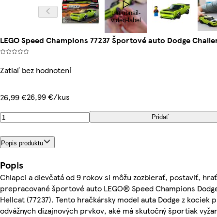
thumbnail-
video-label
LEGO Speed Champions 77237 Športové auto Dodge Challen
Zatiaľ bez hodnotení
26,99 €/kus
26,99 €
Pridať
Popis produktu
Popis
Chlapci a dievčatá od 9 rokov si môžu zozbierať, postaviť, hrať 
prepracované športové auto LEGO® Speed Champions Dodge
Hellcat (77237). Tento hračkársky model auta Dodge z kociek p
odvážnych dizajnových prvkov, aké má skutočný športiak vyžar