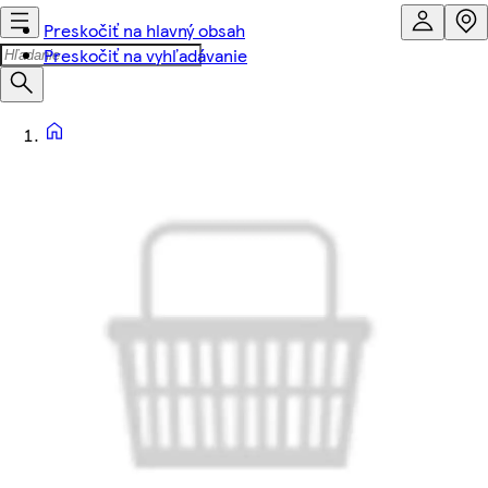
Preskočiť na hlavný obsah
Preskočiť na vyhľadávanie