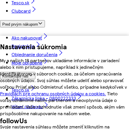
Tesco.sk
Clubcard
Pred prvým nákupom
Ako nakupovať
Nastavenia súkromia
Registrácia
Objednanie doručenia
My a našich 18 partnerov ukladáme informácie v zariadení
Moje obľúbené
alebo k nim pristupujeme, napríklad k jedinečným
identifikátorom v súboroch cookie, za účelom spracúvania
Kontaktujte nás
osobných údajov. Svoj súhlas môžete udeliť alebo spravovať
voľbou Prijať alebo Odmietnuť všetko, prípadne kedykoľvek v
Tesco.sk
Pravidlách pre ochranu osobných údajov a cookies.
Tieto
Zákaznícka linka - 0800222333
voľby oznámime našim partnerom a neovplyvnia údaje o
Výber obchodu
prehliadaní. Vaše rozhodnutie však zmení spôsob, akým vám
prispôsobíme nakupovanie na našom webe.
followUs
Svoje nastavenia súhlasu môžete zmeniť kliknutím na