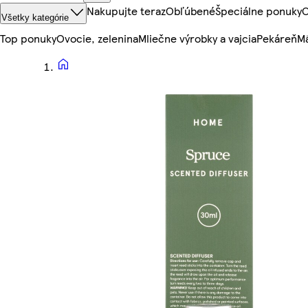
Nakupujte teraz
Obľúbené
Špeciálne ponuky
O
Všetky kategórie
Top ponuky
Ovocie, zelenina
Mliečne výrobky a vajcia
Pekáreň
Mä