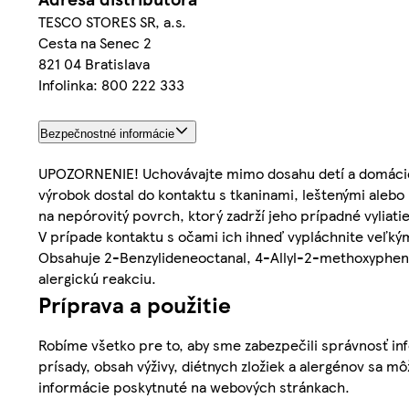
TESCO STORES SR, a.s.
Cesta na Senec 2
821 04 Bratislava
Infolinka: 800 222 333
Bezpečnostné informácie
UPOZORNENIE! Uchovávajte mimo dosahu detí a domácich 
výrobok dostal do kontaktu s tkaninami, leštenými aleb
na nepórovitý povrch, ktorý zadrží jeho prípadné vyliat
V prípade kontaktu s očami ich ihneď vypláchnite veľk
Obsahuje 2-Benzylideneoctanal, 4-Allyl-2-methoxyphenol
alergickú reakciu.
Príprava a použitie
Robíme všetko pre to, aby sme zabezpečili správnosť inf
prísady, obsah výživy, diétnych zložiek a alergénov sa mô
informácie poskytnuté na webových stránkach.