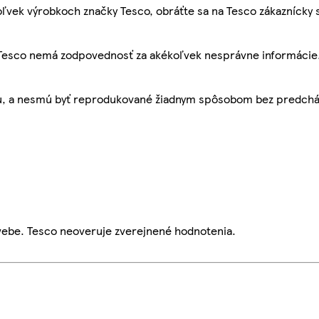
ľvek výrobkoch značky Tesco, obráťte sa na Tesco zákaznícky 
, Tesco nemá zodpovednosť za akékoľvek nesprávne informácie
bu, a nesmú byť reprodukované žiadnym spôsobom bez predch
webe. Tesco neoveruje zverejnené hodnotenia.