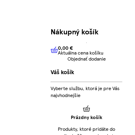
Nákupný košík
0,00 €
Aktuálna cena košíku
0,00 €
Aktuálna cena košíku
Objednať dodanie
Váš košík
Vyberte službu, ktorá je pre Vás
najvhodnejšie
Prázdny košík
Produkty, ktoré pridáte do