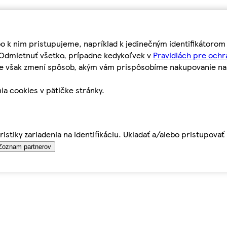
bo k nim pristupujeme, napríklad k jedinečným identifikátoro
o Odmietnuť všetko, prípadne kedykoľvek v
Pravidlách pre ochr
tie však zmení spôsob, akým vám prispôsobíme nakupovanie n
ia cookies v pätičke stránky.
istiky zariadenia na identifikáciu. Ukladať a/alebo pristupova
Zoznam partnerov