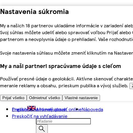
Nastavenia súkromia
My a našich 18 partnerov ukladáme informácie v zariadení ale
Svoj súhlas môžete udeliť alebo spravovať voľbou Prijať aleb
partnerom a neovplyvnia údaje o prehliadaní. Vaše rozhodnu
Svoje nastavenia súhlasu môžete zmeniť kliknutím na Nastaven
My a naši partneri spracúvame údaje s cieľom
Používať presné údaje o geolokácii. Aktívne skenovať charakter
meranie reklamy a obsahu, prieskum publika a vývoj služieb.
Prijať všetko
Odmietnuť všetko
Vlastné nastavenie
Preskočiť na hlavný obsah
English
Ako nakupovať online
Nápoveda
Preskočiť na vyhľadávanie