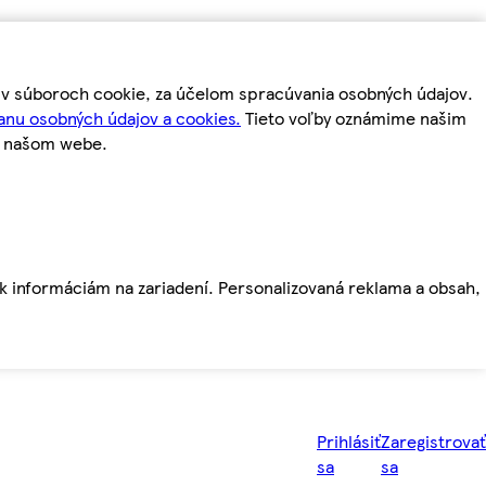
m v súboroch cookie, za účelom spracúvania osobných údajov.
anu osobných údajov a cookies.
Tieto voľby oznámime našim
a našom webe.
ť k informáciám na zariadení. Personalizovaná reklama a obsah,
Prihlásiť
Zaregistrovať
sa
sa