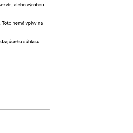
servis, alebo výrobcu
. Toto nemá vplyv na
ádzajúceho súhlasu