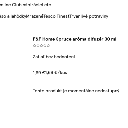
nline Club
Inšpirácie
Leto
so a lahôdky
Mrazené
Tesco Finest
Trvanlivé potraviny
F&F Home Spruce aróma difuzér 30 ml
Zatiaľ bez hodnotení
1,69 €/kus
1,69 €
Tento produkt je momentálne nedostupný