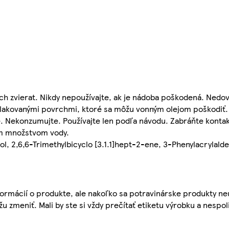
zvierat. Nikdy nepoužívajte, ak je nádoba poškodená. Nedovo
o lakovanými povrchmi, ktoré sa môžu vonným olejom poškodiť.
ie. Nekonzumujte. Používajte len podľa návodu. Zabráňte konta
ým množstvom vody.
, 2,6,6-Trimethylbicyclo [3.1.1]hept-2-ene, 3-Phenylacrylalde
ormácií o produkte, ale nakoľko sa potravinárske produkty ne
žu zmeniť. Mali by ste si vždy prečítať etiketu výrobku a nespol