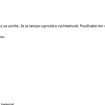
 sa uistite, že je lampa vypnutá a vychladnutá. Používajte len v
kou.
 balenia).