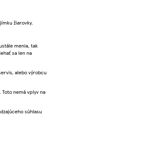
ímku žiarovky.
ustále menia, tak
iehať sa len na
servis, alebo výrobcu
. Toto nemá vplyv na
ádzajúceho súhlasu