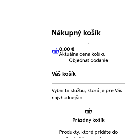
Nákupný košík
0,00 €
Aktuálna cena košíku
0,00 €
Aktuálna cena košíku
Objednať dodanie
Váš košík
Vyberte službu, ktorá je pre Vás
najvhodnejšie
Prázdny košík
Produkty, ktoré pridáte do