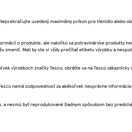
eprekračujte uvedený maximálny príkon pre tienidlo alebo obj
ormácií o produkte, ale nakoľko sa potravinárske produkty ne
žu zmeniť. Mali by ste si vždy prečítať etiketu výrobku a nespol
ľvek výrobkoch značky Tesco, obráťte sa na Tesco zákaznícky 
, Tesco nemá zodpovednosť za akékoľvek nesprávne informácie
bu, a nesmú byť reprodukované žiadnym spôsobom bez predch