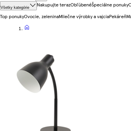
Nakupujte teraz
Obľúbené
Špeciálne ponuky
O
Všetky kategórie
Top ponuky
Ovocie, zelenina
Mliečne výrobky a vajcia
Pekáreň
Mä