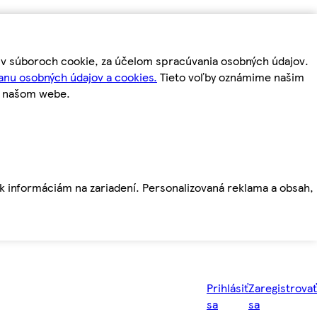
m v súboroch cookie, za účelom spracúvania osobných údajov.
anu osobných údajov a cookies.
Tieto voľby oznámime našim
a našom webe.
ť k informáciám na zariadení. Personalizovaná reklama a obsah,
Prihlásiť
Zaregistrovať
sa
sa