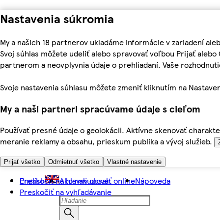
Nastavenia súkromia
My a našich 18 partnerov ukladáme informácie v zariadení ale
Svoj súhlas môžete udeliť alebo spravovať voľbou Prijať aleb
partnerom a neovplyvnia údaje o prehliadaní. Vaše rozhodnu
Svoje nastavenia súhlasu môžete zmeniť kliknutím na Nastaven
My a naši partneri spracúvame údaje s cieľom
Používať presné údaje o geolokácii. Aktívne skenovať charakter
meranie reklamy a obsahu, prieskum publika a vývoj služieb.
Prijať všetko
Odmietnuť všetko
Vlastné nastavenie
Preskočiť na hlavný obsah
English
Ako nakupovať online
Nápoveda
Preskočiť na vyhľadávanie