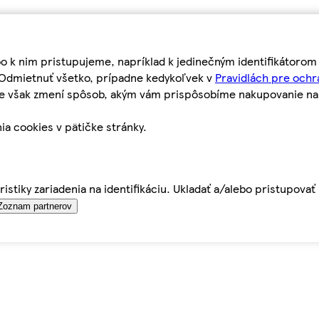
bo k nim pristupujeme, napríklad k jedinečným identifikátoro
o Odmietnuť všetko, prípadne kedykoľvek v
Pravidlách pre ochr
tie však zmení spôsob, akým vám prispôsobíme nakupovanie n
ia cookies v pätičke stránky.
istiky zariadenia na identifikáciu. Ukladať a/alebo pristupova
Zoznam partnerov