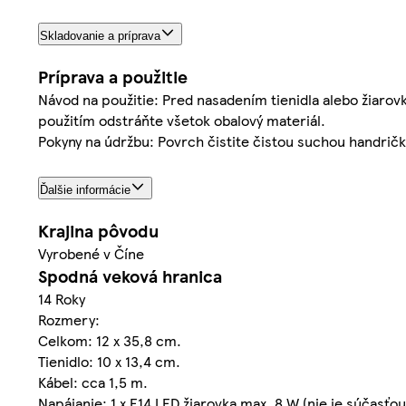
Skladovanie a príprava
Príprava a použitie
Návod na použitie: Pred nasadením tienidla alebo žiarovky
použitím odstráňte všetok obalový materiál.
Pokyny na údržbu: Povrch čistite čistou suchou handrič
Ďalšie informácie
Krajina pôvodu
Vyrobené v Číne
Spodná veková hranica
14 Roky
Rozmery:
Celkom: 12 x 35,8 cm.
Tienidlo: 10 x 13,4 cm.
Kábel: cca 1,5 m.
Napájanie: 1 x E14 LED žiarovka max. 8 W (nie je súčasťou