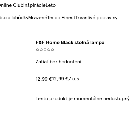
nline Club
Inšpirácie
Leto
so a lahôdky
Mrazené
Tesco Finest
Trvanlivé potraviny
F&F Home Black stolná lampa
Zatiaľ bez hodnotení
12,99 €/kus
12,99 €
Tento produkt je momentálne nedostupný