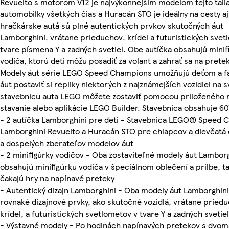
Revuelto s motorom V12 je najvýkonnejším modelom tejto tali
automobilky všetkých čias a Huracán STO je ideálny na cesty aj
hračkárske autá sú plné autentických prvkov skutočných áut
Lamborghini, vrátane prieduchov, krídel a futuristických svet
tvare písmena Y a zadných svetiel. Obe autíčka obsahujú minif
vodiča, ktorú deti môžu posadiť za volant a zahrať sa na pretek
Modely áut série LEGO Speed Champions umožňujú deťom a 
áut postaviť si repliky niektorých z najznámejších vozidiel na 
stavebnicu auta LEGO môžete zostaviť pomocou priloženého 
stavanie alebo aplikácie LEGO Builder. Stavebnica obsahuje 607
- 2 autíčka Lamborghini pre deti - Stavebnica LEGO® Speed
Lamborghini Revuelto a Huracán STO pre chlapcov a dievčatá 
a dospelých zberateľov modelov áut
- 2 minifigúrky vodičov - Oba zostaviteľné modely áut Lambor
obsahujú minifigúrku vodiča v špeciálnom oblečení a prilbe, ta
čakajú hry na napínavé preteky
- Autentický dizajn Lamborghini - Oba modely áut Lamborghin
rovnaké dizajnové prvky, ako skutočné vozidlá, vrátane pried
krídel, a futuristických svetlometov v tvare Y a zadných svetiel
- Výstavné modely - Po hodinách napínavých pretekov s dvom