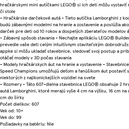
hračkárskymi mini autíčkami LEGO® si ich deti môžu vystaviť 
či stole
- Hračkárske darčekové autá - Tieto autíčka Lamborghini z k
budú zábavnými modelmi na hranie a zostavenie a poslúžia ako
darček pre deti od 10 rokov a dospelých zberateľov modelov 
- Zábavný spôsob stavania - Nechajte aplikáciu LEGO® Builde
prevedie vaše deti celým intuitívnym staviteľským dobrodruž
appke si môžu ukladať stavebnice, sledovať svoj postup a pribl
otáčať modely v 3D počas stavania
- Modely hračkárskych áut na hranie a vystavenie - Stavebni
Speed Champions umožňujú deťom a fanúšikom áut postaviť si
niektorých z najikonickejších vozidiel na svete
- Rozmery - Táto 607-dielna stavebnica LEGO® obsahuje 2 hr
autá Lamborghini, ktoré merajú vyše 4 cm na výšku, 16 cm na d
cm do šírky
Počet dielikov: 607
Vek od: 10+
Vek do: 99
Požiadavky na batériu: Nie