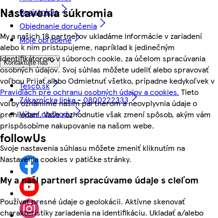
Nastavenia súkromia
Registrácia
Objednanie doručenia
My a našich 18 partnerov ukladáme informácie v zariadení
Moje obľúbené
alebo k nim pristupujeme, napríklad k jedinečným
identifikátorom v súboroch cookie, za účelom spracúvania
Kontaktujte nás
osobných údajov. Svoj súhlas môžete udeliť alebo spravovať
voľbou Prijať alebo Odmietnuť všetko, prípadne kedykoľvek v
Tesco.sk
Pravidlách pre ochranu osobných údajov a cookies.
Tieto
Zákaznícka linka - 0800222333
voľby oznámime našim partnerom a neovplyvnia údaje o
Výber obchodu
prehliadaní. Vaše rozhodnutie však zmení spôsob, akým vám
prispôsobíme nakupovanie na našom webe.
followUs
Svoje nastavenia súhlasu môžete zmeniť kliknutím na
Nastavenia cookies v pätičke stránky.
My a naši partneri spracúvame údaje s cieľom
Používať presné údaje o geolokácii. Aktívne skenovať
charakteristiky zariadenia na identifikáciu. Ukladať a/alebo