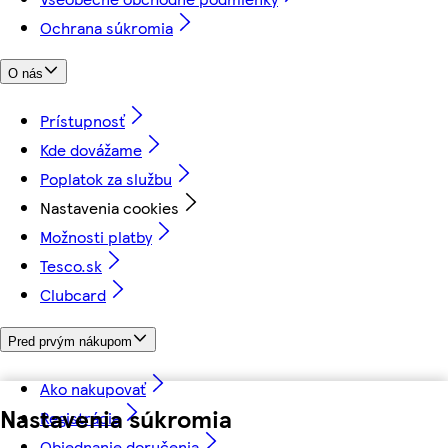
Ochrana súkromia
O nás
Prístupnosť
Kde dovážame
Poplatok za službu
Nastavenia cookies
Možnosti platby
Tesco.sk
Clubcard
Pred prvým nákupom
Ako nakupovať
Nastavenia súkromia
Registrácia
Objednanie doručenia