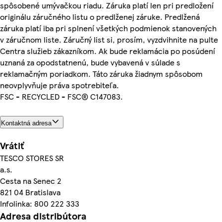
spôsobené umývačkou riadu. Záruka platí len pri predložení
originálu záručného listu o predlženej záruke. Predlžená
záruka platí iba pri splnení všetkých podmienok stanovených
v záručnom liste. Záručný list si, prosím, vyzdvihnite na pulte
Centra služieb zákazníkom. Ak bude reklamácia po posúdení
uznaná za opodstatnenú, bude vybavená v súlade s
reklamačným poriadkom. Táto záruka žiadnym spôsobom
neovplyvňuje práva spotrebiteľa.
FSC - RECYCLED - FSC® C147083.
Kontaktná adresa
Vrátiť
TESCO STORES SR
a.s.
Cesta na Senec 2
821 04 Bratislava
Infolinka: 800 222 333
Adresa distribútora