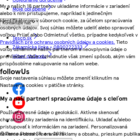
My a našich 18 partnerov ukladáme informácie v zariadení
Moje obľúbené
alebo k nim pristupujeme, napríklad k jedinečným
identifikátorom v súboroch cookie, za účelom spracúvania
Kontaktujte nás
osobných údajov. Svoj súhlas môžete udeliť alebo spravovať
voľbou Prijať alebo Odmietnuť všetko, prípadne kedykoľvek v
Tesco.sk
Pravidlách pre ochranu osobných údajov a cookies.
Tieto
Zákaznícka linka - 0800222333
voľby oznámime našim partnerom a neovplyvnia údaje o
Výber obchodu
prehliadaní. Vaše rozhodnutie však zmení spôsob, akým vám
prispôsobíme nakupovanie na našom webe.
followUs
Svoje nastavenia súhlasu môžete zmeniť kliknutím na
Nastavenia cookies v pätičke stránky.
My a naši partneri spracúvame údaje s cieľom
Používať presné údaje o geolokácii. Aktívne skenovať
charakteristiky zariadenia na identifikáciu. Ukladať a/alebo
pristupovať k informáciám na zariadení. Personalizovaná
©
Tesco Stores SR, a.s. 2026
reklama a obsah, meranie reklamy a obsahu, prieskum publika