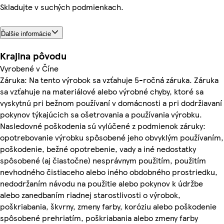
Skladujte v suchých podmienkach.
Ďalšie informácie
Krajina pôvodu
Vyrobené v Číne
Záruka: Na tento výrobok sa vzťahuje 5-ročná záruka. Záruka
sa vzťahuje na materiálové alebo výrobné chyby, ktoré sa
vyskytnú pri bežnom používaní v domácnosti a pri dodržiavaní
pokynov týkajúcich sa ošetrovania a používania výrobku.
Nasledovné poškodenia sú vylúčené z podmienok záruky:
opotrebovanie výrobku spôsobené jeho obvyklým používaním,
poškodenie, bežné opotrebenie, vady a iné nedostatky
spôsobené (aj čiastočne) nesprávnym použitím, použitím
nevhodného čistiaceho alebo iného obdobného prostriedku,
nedodržaním návodu na použitie alebo pokynov k údržbe
alebo zanedbaním riadnej starostlivosti o výrobok,
poškriabania, škvrny, zmeny farby, koróziu alebo poškodenie
spôsobené prehriatím, poškriabania alebo zmeny farby