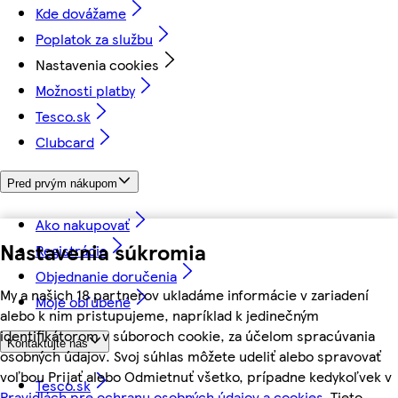
Kde dovážame
Poplatok za službu
Nastavenia cookies
Možnosti platby
Tesco.sk
Clubcard
Pred prvým nákupom
Ako nakupovať
Nastavenia súkromia
Registrácia
Objednanie doručenia
My a našich 18 partnerov ukladáme informácie v zariadení
Moje obľúbené
alebo k nim pristupujeme, napríklad k jedinečným
identifikátorom v súboroch cookie, za účelom spracúvania
Kontaktujte nás
osobných údajov. Svoj súhlas môžete udeliť alebo spravovať
voľbou Prijať alebo Odmietnuť všetko, prípadne kedykoľvek v
Tesco.sk
Pravidlách pre ochranu osobných údajov a cookies.
Tieto