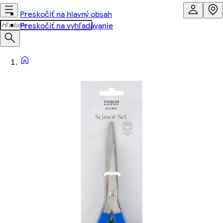
Preskočiť na hlavný obsah
Preskočiť na vyhľadávanie