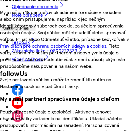
Objednanie doručenia
My a našich 18 partnerov ukladáme informácie v zariadení
Moje obľúbené
alebo k nim pristupujeme, napríklad k jedinečným
identifikátorom v súboroch cookie, za účelom spracúvania
Kontaktujte nás
osobných údajov. Svoj súhlas môžete udeliť alebo spravovať
voľbou Prijať alebo Odmietnuť všetko, prípadne kedykoľvek v
Tesco.sk
Pravidlách pre ochranu osobných údajov a cookies.
Tieto
Zákaznícka linka - 0800222333
voľby oznámime našim partnerom a neovplyvnia údaje o
Výber obchodu
prehliadaní. Vaše rozhodnutie však zmení spôsob, akým vám
prispôsobíme nakupovanie na našom webe.
followUs
Svoje nastavenia súhlasu môžete zmeniť kliknutím na
Nastavenia cookies v pätičke stránky.
My a naši partneri spracúvame údaje s cieľom
Používať presné údaje o geolokácii. Aktívne skenovať
charakteristiky zariadenia na identifikáciu. Ukladať a/alebo
pristupovať k informáciám na zariadení. Personalizovaná