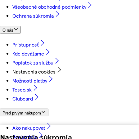
Všeobecné obchodné podmienky
Ochrana súkromia
O nás
Prístupnosť
Kde dovážame
Poplatok za službu
Nastavenia cookies
Možnosti platby
Tesco.sk
Clubcard
Pred prvým nákupom
Ako nakupovať
Nastavenia súkromia
Registrácia