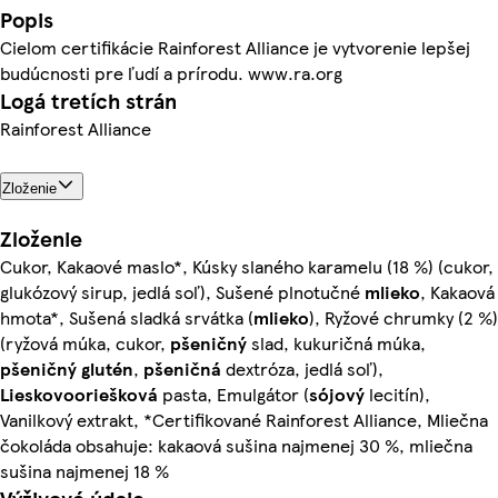
Popis
Cielom certifikácie Rainforest Alliance je vytvorenie lepšej
budúcnosti pre ľudí a prírodu. www.ra.org
Logá tretích strán
Rainforest Alliance
Zloženie
Zloženie
Cukor, Kakaové maslo*, Kúsky slaného karamelu (18 %) (cukor,
glukózový sirup, jedlá soľ), Sušené plnotučné
mlieko
, Kakaová
hmota*, Sušená sladká srvátka (
mlieko
), Ryžové chrumky (2 %)
(ryžová múka, cukor,
pšeničný
slad, kukuričná múka,
pšeničný
glutén
,
pšeničná
dextróza, jedlá soľ),
Lieskovooriešková
pasta, Emulgátor (
sójový
lecitín),
Vanilkový extrakt, *Certifikované Rainforest Alliance, Mliečna
čokoláda obsahuje: kakaová sušina najmenej 30 %, mliečna
sušina najmenej 18 %