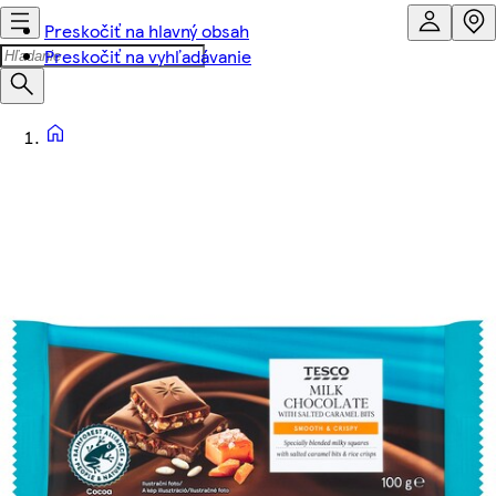
Preskočiť na hlavný obsah
Preskočiť na vyhľadávanie