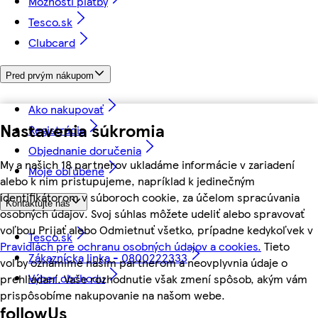
Možnosti platby
Tesco.sk
Clubcard
Pred prvým nákupom
Ako nakupovať
Nastavenia súkromia
Registrácia
Objednanie doručenia
My a našich 18 partnerov ukladáme informácie v zariadení
Moje obľúbené
alebo k nim pristupujeme, napríklad k jedinečným
identifikátorom v súboroch cookie, za účelom spracúvania
Kontaktujte nás
osobných údajov. Svoj súhlas môžete udeliť alebo spravovať
voľbou Prijať alebo Odmietnuť všetko, prípadne kedykoľvek v
Tesco.sk
Pravidlách pre ochranu osobných údajov a cookies.
Tieto
Zákaznícka linka - 0800222333
voľby oznámime našim partnerom a neovplyvnia údaje o
Výber obchodu
prehliadaní. Vaše rozhodnutie však zmení spôsob, akým vám
prispôsobíme nakupovanie na našom webe.
followUs