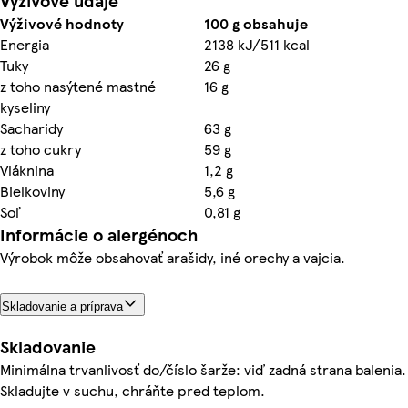
Výživové údaje
Výživové hodnoty
100 g obsahuje
Energia
2138 kJ/511 kcal
Tuky
26 g
z toho nasýtené mastné
16 g
kyseliny
Sacharidy
63 g
z toho cukry
59 g
Vláknina
1,2 g
Bielkoviny
5,6 g
Soľ
0,81 g
Informácie o alergénoch
Výrobok môže obsahovať arašidy, iné orechy a vajcia.
Skladovanie a príprava
Skladovanie
Minimálna trvanlivosť do/číslo šarže: viď zadná strana balenia.
Skladujte v suchu, chráňte pred teplom.